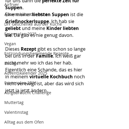
für uns dann die
 perfekte Zeit für 
Airfryer
Suppen
.
Eine meiner 
liebsten Suppen
 ist die 
Adventskalender 2024
Grießnockerlsuppe
. Ich hab sie 
DIY Geschenke aus der Küche
geliebt
 und meine 
Kinder liebten 
Essensplan 2025
sie
. Da gab es nie genug davon. 
Vegan
Dieses 
Rezept
 gibt es schon so lange 
Entzündungshemmende Rezepte
bei uns in der
 Familie
. Ich weiß gar 
nicht mehr wo ich das her hab. 
Beilage
Eigentlich eine Schande, das es hier 
Adventskalender 2025
in meinem
 virtuelle Kochbuch
 noch 
Essensplan 2026
nicht verewigt ist, aber das wird sich 
jetzt ja jetzt ändern.
Aufgebraucht Challenge
Muttertag
Valentinstag
Alltag aus dem Ofen