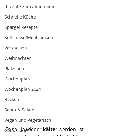
Rezepte zum abnehmen
Schnelle Küche
Spargel Rezepte
Süßspeise/Mehlspeisen
Vorspeisen
Weihnachten
Plätzchen
Wochenplan
Wochenplan 2024
Backen
Snack & Salate
Vegan und Vegetarisch
Es soll ja wieder
 kälter
 werden, ist 
Geburtstag