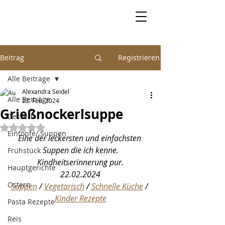
Beitrag
Registrieren
Alle Beiträge
Alexandra Seidel
Alle Beiträge
22. Feb. 2024
Grießnockerlsuppe
Dessert
Mit NaN von 5 Sternen bewertet.
Eintöpfe/ Suppen
Eine der leckersten und einfachsten 
Suppen die ich kenne.
Frühstück
Kindheitserinnerung pur.
Hauptgerichte
22.02.2024
Ostern
Suppen
 / 
Vegetarisch
 / 
Schnelle Küche
 / 
Kinder Rezepte
Pasta Rezepte
Reis