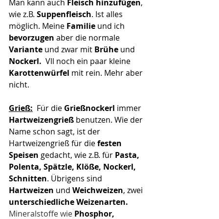
Man kann auch
 Fleisch hinzufügen
, 
wie z.B.
 Suppenfleisch
. Ist alles  
möglich. Meine 
Familie
 und ich
bevorzugen
 aber die normale
Variante
 und zwar mit 
Brühe
 und 
Nockerl. 
 Vll noch ein paar kleine 
Karottenwürfel
 mit rein. Mehr aber 
nicht. 
Grieß:
  Für die
 Grießnockerl
 immer 
Hartweizengrieß
 benutzen. Wie der 
Name schon sagt, ist der 
Hartweizengrieß für die 
festen 
Speisen 
gedacht, wie z.B. für
 Pasta, 
Polenta, Spätzle, Klöße, Nockerl, 
Schnitten
. Übrigens sind 
Hartweizen
 und 
Weichweizen
, zwei 
unterschiedliche Weizenarten.
Mineralstoffe wie
Phosphor, 