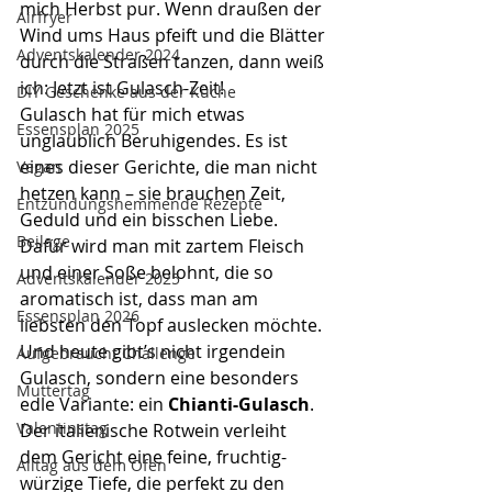
mich Herbst pur. Wenn draußen der 
Airfryer
Wind ums Haus pfeift und die Blätter 
Adventskalender 2024
durch die Straßen tanzen, dann weiß 
ich: Jetzt ist Gulasch-Zeit!
DIY Geschenke aus der Küche
Gulasch hat für mich etwas 
Essensplan 2025
unglaublich Beruhigendes. Es ist 
eines dieser Gerichte, die man nicht 
Vegan
hetzen kann – sie brauchen Zeit, 
Entzündungshemmende Rezepte
Geduld und ein bisschen Liebe. 
Beilage
Dafür wird man mit zartem Fleisch 
und einer Soße belohnt, die so 
Adventskalender 2025
aromatisch ist, dass man am 
Essensplan 2026
liebsten den Topf auslecken möchte.
Und heute gibt’s nicht irgendein 
Aufgebraucht Challenge
Gulasch, sondern eine besonders 
Muttertag
edle Variante: ein 
Chianti-Gulasch
. 
Valentinstag
Der italienische Rotwein verleiht 
dem Gericht eine feine, fruchtig-
Alltag aus dem Ofen
würzige Tiefe, die perfekt zu den 