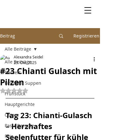
Beitrag
Registrieren
Alle Beiträge
Alexandra Seidel
Alle Beiträge
23. Okt. 2025
#23 Chianti Gulasch mit
Dessert
Pilzen
Eintöpfe/ Suppen
Mit NaN von 5 Sternen bewertet.
Frühstück
Hauptgerichte
Tag 23: Chianti-Gulasch 
Ostern
– Herzhaftes 
Pasta Rezepte
Seelenfutter für kühle 
Reis