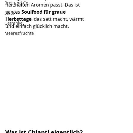
Brot und Co
herzhaften Aromen passt. Das ist 
echtes 
Soulfood für graue 
Salat
Herbsttage
, das satt macht, wärmt 
Getränke
und einfach glücklich macht.
Meeresfrüchte
Was ist Chianti eigentlich? 