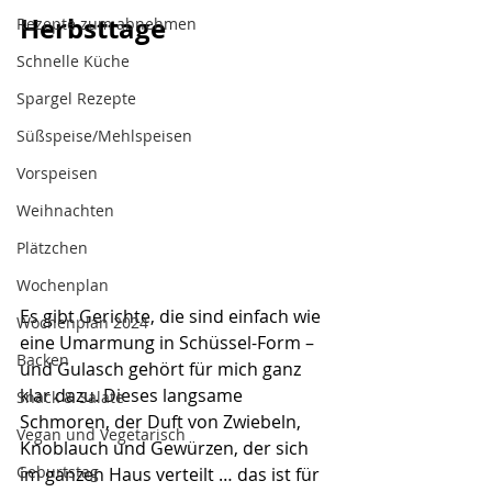
Herbsttage
Rezepte zum abnehmen
Schnelle Küche
Spargel Rezepte
Süßspeise/Mehlspeisen
Vorspeisen
Weihnachten
Plätzchen
Wochenplan
Es gibt Gerichte, die sind einfach wie 
Wochenplan 2024
eine Umarmung in Schüssel-Form – 
Backen
und Gulasch gehört für mich ganz 
klar dazu. Dieses langsame 
Snack & Salate
Schmoren, der Duft von Zwiebeln, 
Vegan und Vegetarisch
Knoblauch und Gewürzen, der sich 
Geburtstag
im ganzen Haus verteilt … das ist für 