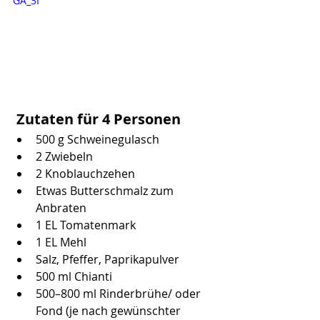
GA_3I
 Zutaten für 4 Personen
500 g Schweinegulasch
2 Zwiebeln
2 Knoblauchzehen
Etwas Butterschmalz zum 
Anbraten
1 EL Tomatenmark
1 EL Mehl
Salz, Pfeffer, Paprikapulver
500 ml Chianti
500–800 ml Rinderbrühe/ oder 
Fond (je nach gewünschter 