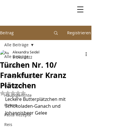
Beitrag
Registrieren
Alle Beiträge
Alexandra Seidel
Alle Beiträge
9. Dez. 2022
Türchen Nr. 10/
Dessert
Frankfurter Kranz
Eintöpfe/ Suppen
Plätzchen
Frühstück
Mit NaN von 5 Sternen bewertet.
Hauptgerichte
Leckere Butterplätzchen mit 
Ostern
Schokoladen-Ganach und 
Johannisbeer Gelee
Pasta Rezepte
Reis