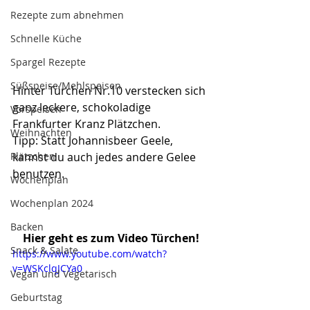
Rezepte zum abnehmen
Schnelle Küche
Spargel Rezepte
Süßspeise/Mehlspeisen
Hinter Türchen Nr.10 verstecken sich 
ganz leckere, schokoladige 
Vorspeisen
Frankfurter Kranz Plätzchen. 
Weihnachten
Tipp: Statt Johannisbeer Geele, 
kannst du auch jedes andere Gelee 
Plätzchen
benutzen.
Wochenplan
Wochenplan 2024
Backen
Hier geht es zum Video Türchen!
Snack & Salate
https://www.youtube.com/watch?
v=WSKclqJCYa0
Vegan und Vegetarisch
Geburtstag