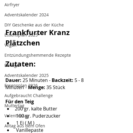
Airfryer
Adventskalender 2024
DIY Geschenke aus der Küche
Frankfurter Kranz 
Essensplan 2025
Plätzchen
Vegan
Entzündungshemmende Rezepte
Zutaten:
Beilage
Adventskalender 2025
Dauer: 
25 Minuten -
 Backzeit:
 5 - 8 
Essensplan 2026
Minuten - 
Menge:
 35 Stück
Aufgebraucht Challenge
Für den Teig
Muttertag
200 gr. kalte Butter
 100 gr. Puderzucker
Valentinstag
 1 Ei ( M )
Alltag aus dem Ofen
 Vanillepaste