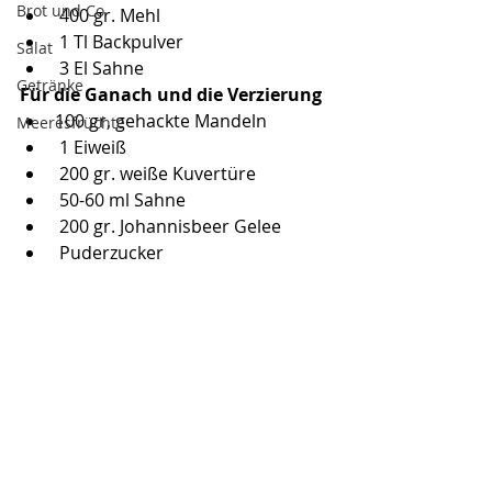
Brot und Co
 400 gr. Mehl
 1 Tl Backpulver
Salat
 3 El Sahne
Getränke
Für die Ganach und die Verzierung
100 gr, gehackte Mandeln
Meeresfrüchte
 1 Eiweiß
 200 gr. weiße Kuvertüre
 50-60 ml Sahne
 200 gr. Johannisbeer Gelee
 Puderzucker