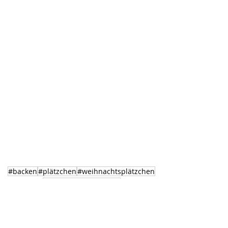
#backen
#plätzchen
#weihnachtsplätzchen
#foodadventskalender
Weihnachten
Plätzchen