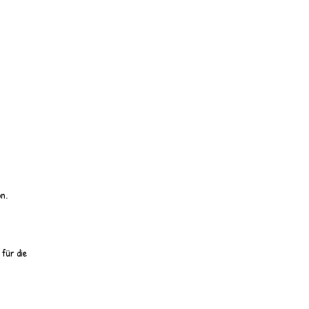
on.
für die