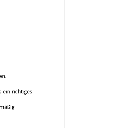
en.
ein richtiges 
hmäßig 