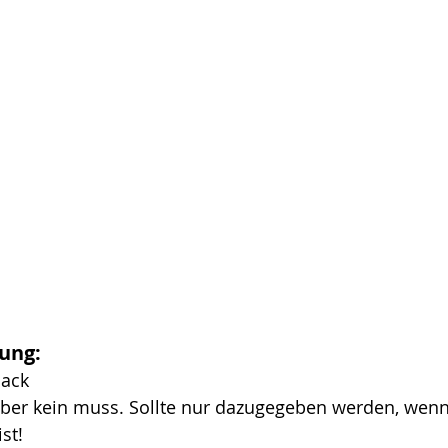
ung:
Back
ist!