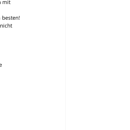
 mit 
 besten!
nicht 
e 