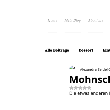
Home
Mein Blog
About me
Alle Beiträge
Dessert
Ein
Ostern
Pasta Rezepte
Alexandra Seidel
Mohnsch
Mit NaN von 5 Ste
Schnelle Küche
Spargel
Die etwas anderen
Vorspeisen
Weihnacht