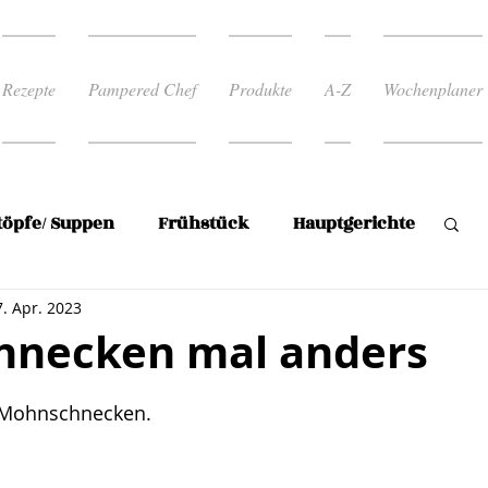
Rezepte
Pampered Chef
Produkte
A-Z
Wochenplaner
töpfe/ Suppen
Frühstück
Hauptgerichte
7. Apr. 2023
Reis
Rezepte zum abnehmen
necken mal anders
rnen bewertet.
 Rezepte
Süßspeise/Mehlspeisen
 Mohnschnecken.
en
Plätzchen
Wochenplan