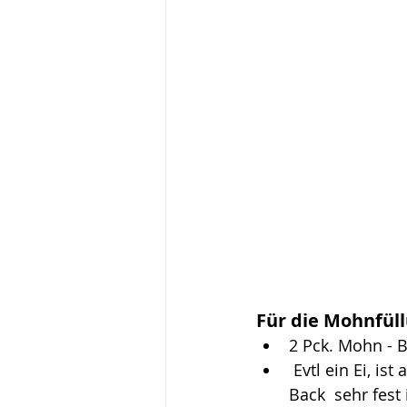
Für die Mohnfüll
2 Pck. Mohn - 
 Evtl ein Ei, ist aber kein muss. Sollte nur dazugegeben werden, wenn der Mohn - 
Back  sehr fest 