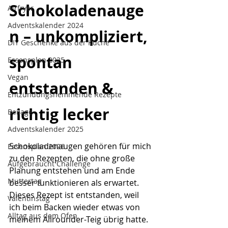
Schokoladenauge
Airfryer
Adventskalender 2024
n – unkompliziert, 
DIY Geschenke aus der Küche
spontan 
Essensplan 2025
Vegan
entstanden & 
Entzündungshemmende Rezepte
richtig lecker
Beilage
Adventskalender 2025
Schokoladenaugen gehören für mich 
Essensplan 2026
zu den Rezepten, die ohne große 
Aufgebraucht Challenge
Planung entstehen und am Ende 
Muttertag
besser funktionieren als erwartet. 
Dieses Rezept ist entstanden, weil 
Valentinstag
ich beim Backen wieder etwas von 
Alltag aus dem Ofen
meinem Allrounder-Teig übrig hatte. 