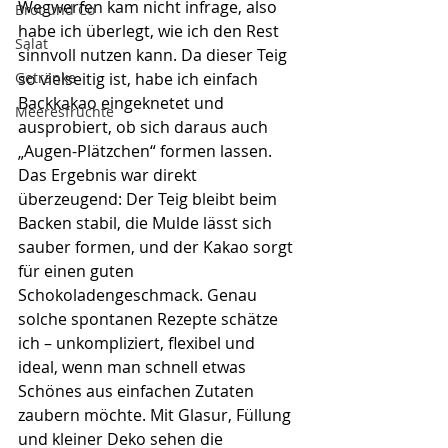
Wegwerfen kam nicht infrage, also 
Brot und Co
habe ich überlegt, wie ich den Rest 
Salat
sinnvoll nutzen kann. Da dieser Teig 
Getränke
so vielseitig ist, habe ich einfach 
Backkakao eingeknetet und 
Meeresfrüchte
ausprobiert, ob sich daraus auch 
„Augen-Plätzchen“ formen lassen.
Das Ergebnis war direkt 
überzeugend: Der Teig bleibt beim 
Backen stabil, die Mulde lässt sich 
sauber formen, und der Kakao sorgt 
für einen guten 
Schokoladengeschmack. Genau 
solche spontanen Rezepte schätze 
ich – unkompliziert, flexibel und 
ideal, wenn man schnell etwas 
Schönes aus einfachen Zutaten 
zaubern möchte. Mit Glasur, Füllung 
und kleiner Deko sehen die 