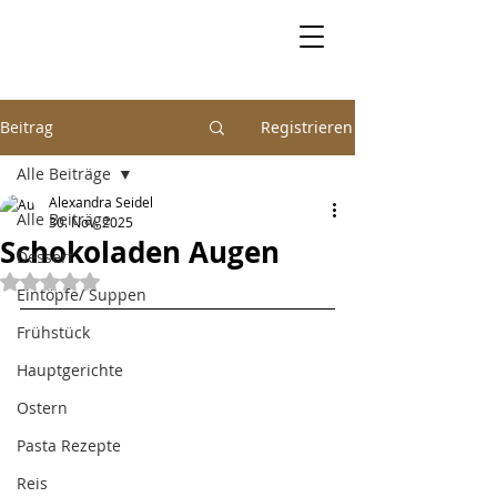
Beitrag
Registrieren
Alle Beiträge
Alexandra Seidel
Alle Beiträge
30. Nov. 2025
Schokoladen Augen
Dessert
Mit NaN von 5 Sternen bewertet.
Eintöpfe/ Suppen
Frühstück
Hauptgerichte
Ostern
Pasta Rezepte
Reis