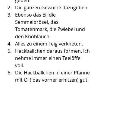
geben.
Die ganzen Gewürze dazugeben.
Ebenso das Ei, die 
Semmelbrösel, das 
Tomatenmark, die Zwiebel und 
den Knoblauch.
Alles zu einem Teig verkneten.
Hackbällchen daraus formen. Ich 
nehme immer einen Teelöffel 
voll.
Die Hackbällchen in einer Pfanne 
mit Öl ( das vorher erhitzen) gut 
anbraten.
Orzo Nudeln dazugeben und mit 
der Brühe aufgießen.
5 Minuten leicht köcheln lassen.
Jetzt kommen noch die 
passierten Tomaten und das 
Gemüse dazu.