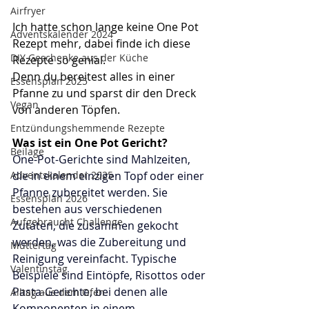
Airfryer
Ich hatte schon lange keine One Pot 
Adventskalender 2024
Rezept mehr, dabei finde ich diese 
DIY Geschenke aus der Küche
Rezepte so genial.
Denn du bereitest alles in einer 
Essensplan 2025
Pfanne zu und sparst dir den Dreck 
Vegan
von anderen Töpfen.
Entzündungshemmende Rezepte
Was ist ein One Pot Gericht?
Beilage
One-Pot-Gerichte sind Mahlzeiten, 
die in einem einzigen Topf oder einer 
Adventskalender 2025
Pfanne zubereitet werden. Sie 
Essensplan 2026
bestehen aus verschiedenen 
Aufgebraucht Challenge
Zutaten, die zusammen gekocht 
werden, was die Zubereitung und 
Muttertag
Reinigung vereinfacht. Typische 
Valentinstag
Beispiele sind Eintöpfe, Risottos oder 
Pasta-Gerichte, bei denen alle 
Alltag aus dem Ofen
Komponenten in einem 