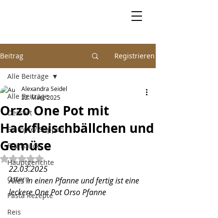
Beitrag
Registrieren
Alle Beiträge
Alexandra Seidel
Alle Beiträge
22. März 2025
Orzo One Pot mit
Dessert
Hackfleischbällchen und
Eintöpfe/ Suppen
Gemüse
Frühstück
Mit NaN von 5 Sternen bewertet.
Hauptgerichte
22.03.2025
Ostern
Alles in einen Pfanne und fertig ist eine 
leckere One Pot Orso Pfanne
Pasta Rezepte
Reis