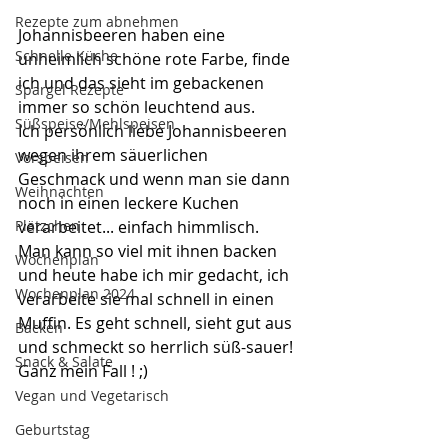
Rezepte zum abnehmen
Johannisbeeren haben eine 
Schnelle Küche
unheimlich schöne rote Farbe, finde 
ich und das sieht im gebackenen 
Spargel Rezepte
immer so schön leuchtend aus.
Süßspeise/Mehlspeisen
Ich persönlich liebe Johannisbeeren 
wegen ihrem säuerlichen 
Vorspeisen
Geschmack und wenn man sie dann 
Weihnachten
noch in einen leckere Kuchen 
verarbeitet... einfach himmlisch.
Plätzchen
Man kann so viel mit ihnen backen 
Wochenplan
und heute habe ich mir gedacht, ich 
Wochenplan 2024
verarbeite sie mal schnell in einen 
Muffin. Es geht schnell, sieht gut aus 
Backen
und schmeckt so herrlich süß-sauer!
Snack & Salate
Ganz mein Fall ! ;)
Vegan und Vegetarisch
Geburtstag