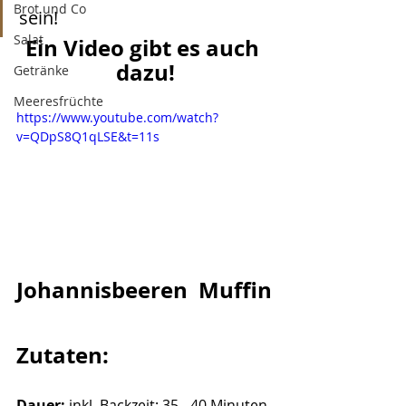
Brot und Co
sein!
Salat
Ein Video gibt es auch 
dazu!
Getränke
Meeresfrüchte
https://www.youtube.com/watch?
v=QDpS8Q1qLSE&t=11s
Johannisbeeren  Muffin
Zutaten:
Dauer: 
inkl. Backzeit: 35 - 40 Minuten 