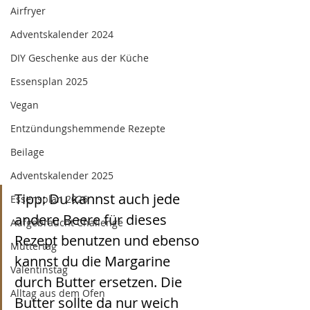
Airfryer
Adventskalender 2024
DIY Geschenke aus der Küche
Essensplan 2025
Vegan
Entzündungshemmende Rezepte
Beilage
Adventskalender 2025
Tipp: Du kannst auch jede 
Essensplan 2026
andere Beere für dieses 
Aufgebraucht Challenge
Rezept benutzen und ebenso 
Muttertag
kannst du die Margarine 
Valentinstag
durch Butter ersetzen. Die 
Alltag aus dem Ofen
Butter sollte da nur weich 