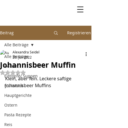
Beitrag
Registrieren
Alle Beiträge
Alexandra Seidel
Alle Beiträge
20. Juli 2022
Johannisbeer Muffin
Dessert
Mit NaN von 5 Sternen bewertet.
Eintöpfe/ Suppen
Klein, aber fein. Leckere saftige 
Johannisbeer Muffins
Frühstück
Hauptgerichte
Ostern
Pasta Rezepte
Reis