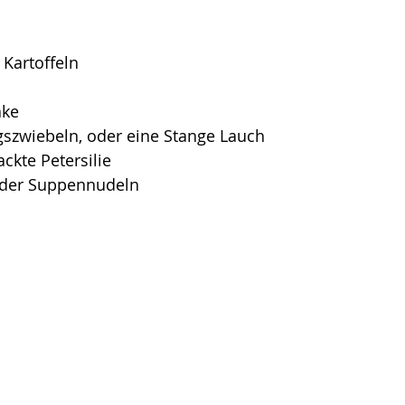
 Kartoffeln
ake
gszwiebeln, oder eine Stange Lauch
ckte Petersilie
oder Suppennudeln