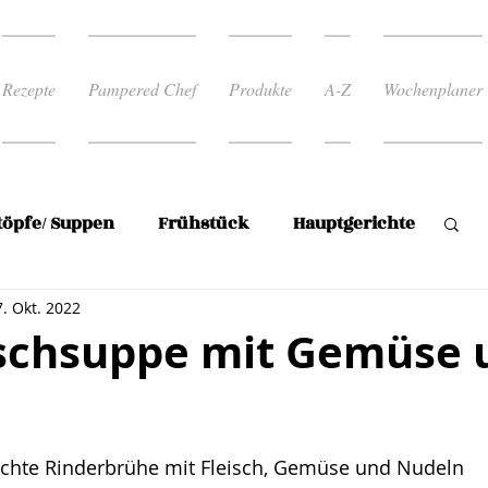
Rezepte
Pampered Chef
Produkte
A-Z
Wochenplaner
töpfe/ Suppen
Frühstück
Hauptgerichte
7. Okt. 2022
Reis
Rezepte zum abnehmen
ischsuppe mit Gemüse 
 Rezepte
Süßspeise/Mehlspeisen
rnen bewertet.
chte Rinderbrühe mit Fleisch, Gemüse und Nudeln
en
Plätzchen
Wochenplan