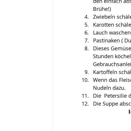
den einfach abs
Brühe!)
Zwiebeln schäle
Karotten schäle
Lauch waschen 
Pastinaken ( D
Dieses Gemüse, 
Stunden köcheln
Gebrauchsanlei
Kartoffeln sch
Wenn das Fleisc
Nudeln dazu.
Die  Petersilie
Die Suppe absc