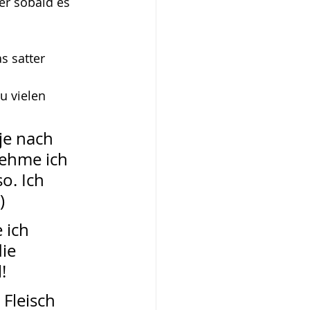
r sobald es 
s satter 
u vielen 
je nach 
ehme ich 
o. Ich 
)
 ich 
ie 
!
Fleisch 