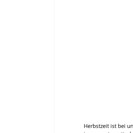
Wochenplan 2024
Back
Vegan und Vegetarisch
Adventskalender 2024
D
Essensplan 2025
Vegan
Beilage
Adventskalende
Herbstzeit ist bei