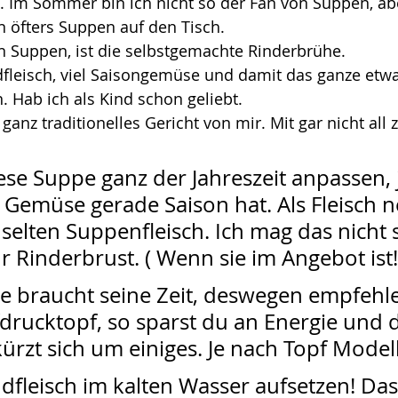
 Im Sommer bin ich nicht so der Fan von Suppen, abe
 öfters Suppen auf den Tisch.
n Suppen, ist die selbstgemachte Rinderbrühe.
dfleisch, viel Saisongemüse und damit das ganze etwa
 Hab ich als Kind schon geliebt. 
 ganz traditionelles Gericht von mir. Mit gar nicht all z
se Suppe ganz der Jahreszeit anpassen, 
Gemüse gerade Saison hat. Als Fleisch n
 selten Suppenfleisch. Ich mag das nicht s
 Rinderbrust. ( Wenn sie im Angebot ist!
e braucht seine Zeit, deswegen empfehle
rucktopf, so sparst du an Energie und d
ürzt sich um einiges. Je nach Topf Modell
fleisch im kalten Wasser aufsetzen! Das 