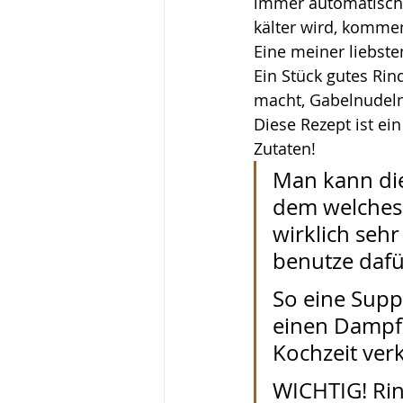
immer automatisch.
Aufgebraucht Challenge
kälter wird, kommen
Eine meiner liebste
Ein Stück gutes Rin
macht, Gabelnudeln.
Diese Rezept ist ein
Zutaten!
Man kann die
dem welches 
wirklich sehr
benutze dafür
So eine Supp
einen Dampfd
Kochzeit verk
WICHTIG! Rind