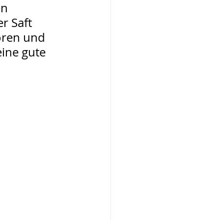
n 
r Saft 
oren und 
ine gute 