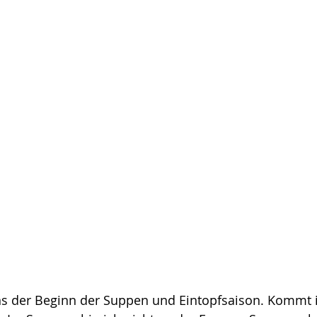
en
Snack & Salate
Geburtstag
Airfryer
IY Geschenke aus der Küche
Entzündungshemmende Rezepte
r 2025
Essensplan 2026
 uns der Beginn der Suppen und Eintopfsaison. Kommt 