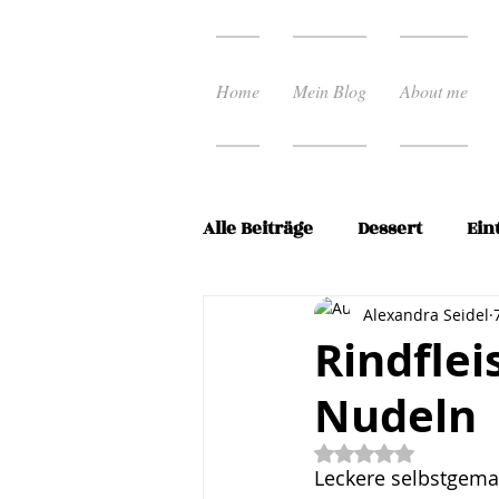
Home
Mein Blog
About me
Alle Beiträge
Dessert
Ein
Ostern
Pasta Rezepte
Alexandra Seidel
Rindfle
Nudeln
Schnelle Küche
Spargel
Mit NaN von 5 Ste
Leckere selbstgema
Vorspeisen
Weihnacht