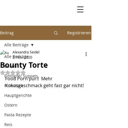
Beitrag
Registrieren
Alle Beiträge
Alexandra Seidel
Alle Beiträge
2. Nov. 2020
Bounty Torte
Dessert
Mit NaN von 5 Sternen bewertet.
Eintöpfe/ Suppen
Food Porn pur!!  Mehr 
Kokosgeschmack geht fast gar nicht!
Frühstück
Hauptgerichte
Ostern
Pasta Rezepte
Reis