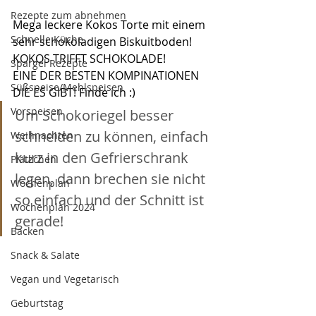
Rezepte zum abnehmen
Mega leckere Kokos Torte mit einem 
Schnelle Küche
sehr schokoladigen Biskuitboden!
KOKOS TRIFFT SCHOKOLADE!
Spargel Rezepte
EINE DER BESTEN KOMPINATIONEN 
Süßspeise/Mehlspeisen
DIE ES GIBT! Finde ich :)
Vorspeisen
Um Schokoriegel besser 
schneiden zu können, einfach 
Weihnachten
kurz in den Gefrierschrank 
Plätzchen
legen, dann brechen sie nicht 
Wochenplan
so einfach und der Schnitt ist 
Wochenplan 2024
gerade!
Backen
Snack & Salate
Vegan und Vegetarisch
Geburtstag