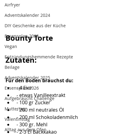
Airfryer
Adventskalender 2024
DIY Geschenke aus der Küche
Bounty Torte
Essensplan 2025
Vegan
Entzündungshemmende Rezepte
Zutaten:
Beilage
Adventskalender 2025
Für den Boden brauchst du:
 - 4 Eier
Essensplan 2026
 - etwas Vanilleextrakt
Aufgebraucht Challenge
 - 100 gr Zucker
Muttertag
 - 200 ml neutrales Öl
 - 200 ml Schokoladenmilch
Valentinstag
 - 300 gr. Mehl
Alltag aus dem Ofen
 - 2-3 El Backkakao