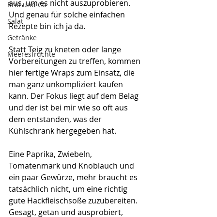
aus, um es nicht auszuprobieren. 
Brot und Co
Und genau für solche einfachen 
Salat
Rezepte bin ich ja da.
Getränke
Statt Teig zu kneten oder lange 
Meeresfrüchte
Vorbereitungen zu treffen, kommen 
hier fertige Wraps zum Einsatz, die 
man ganz unkompliziert kaufen 
kann. Der Fokus liegt auf dem Belag 
und der ist bei mir wie so oft aus 
dem entstanden, was der 
Kühlschrank hergegeben hat. 
Eine Paprika, Zwiebeln,  
Tomatenmark und Knoblauch und 
ein paar Gewürze, mehr braucht es 
tatsächlich nicht, um eine richtig 
gute Hackfleischsoße zuzubereiten.
Gesagt, getan und ausprobiert, 