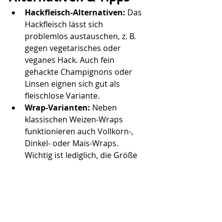
Hackfleisch-Alternativen: 
Das 
Hackfleisch lässt sich 
problemlos austauschen, z. B. 
gegen vegetarisches oder 
veganes Hack. Auch fein 
gehackte Champignons oder 
Linsen eignen sich gut als 
fleischlose Variante.
Wrap-Varianten: 
Neben 
klassischen Weizen-Wraps 
funktionieren auch Vollkorn-, 
Dinkel- oder Mais-Wraps. 
Wichtig ist lediglich, die Größe 
an die Auflaufform anzupassen.
Gemüse nach 
Kühlschrankprinzip: 
Die 
Paprika kann durch Zucchini, 
Mais oder Frühlingszwiebeln 