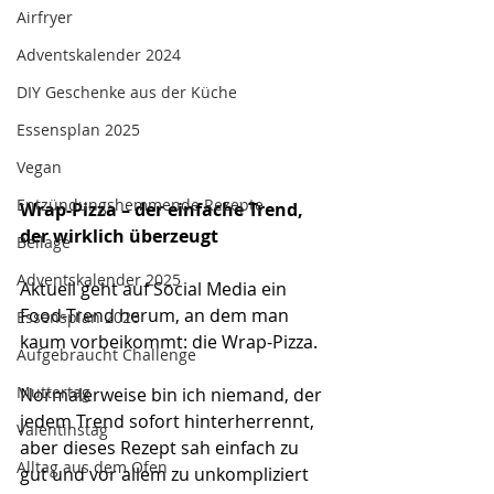
Airfryer
Adventskalender 2024
DIY Geschenke aus der Küche
Essensplan 2025
Vegan
Entzündungshemmende Rezepte
Wrap-Pizza – der einfache Trend, 
der wirklich überzeugt
Beilage
Adventskalender 2025
Aktuell geht auf Social Media ein 
Food-Trend herum, an dem man 
Essensplan 2026
kaum vorbeikommt: die Wrap-Pizza. 
Aufgebraucht Challenge
Muttertag
Normalerweise bin ich niemand, der 
jedem Trend sofort hinterherrennt, 
Valentinstag
aber dieses Rezept sah einfach zu 
Alltag aus dem Ofen
gut und vor allem zu unkompliziert 