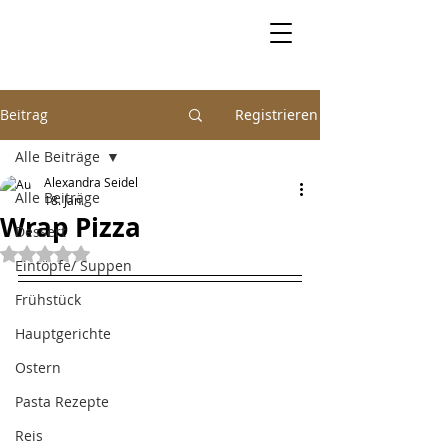
Beitrag
Registrieren
Alle Beiträge
Alexandra Seidel
Alle Beiträge
18. Jan.
Wrap Pizza
Dessert
Mit NaN von 5 Sternen bewertet.
Eintöpfe/ Suppen
Frühstück
Hauptgerichte
Ostern
Pasta Rezepte
Reis