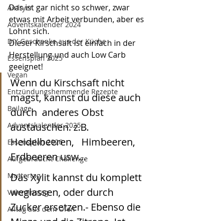
Das ist gar nicht so schwer, zwar 
Airfryer
etwas mit Arbeit verbunden, aber es 
Adventskalender 2024
Lohnt sich.
DIY Geschenke aus der Küche
Dieser Kirschsaft ist einfach in der 
Herstellung und auch Low Carb 
Essensplan 2025
geeignet!
Vegan
Wenn du Kirschsaft nicht 
Entzündungshemmende Rezepte
magst, kannst du diese auch   
Beilage
durch  anderes Obst 
Adventskalender 2025
austauschen. z.B. 
Heidelbeeren,   Himbeeren, 
Essensplan 2026
Erdbeeren usw... 
Aufgebraucht Challenge
Muttertag
Das Xylit kannst du komplett 
weglassen, oder durch   
Valentinstag
Zucker ersetzen.- Ebenso die 
Alltag aus dem Ofen