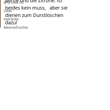
Minze und die Zitrone. Ist 
Brot und Co
beides kein muss,   aber sie     
Salat
dienen zum Durstlöschen 
Getränke
dazu!
Meeresfrüchte