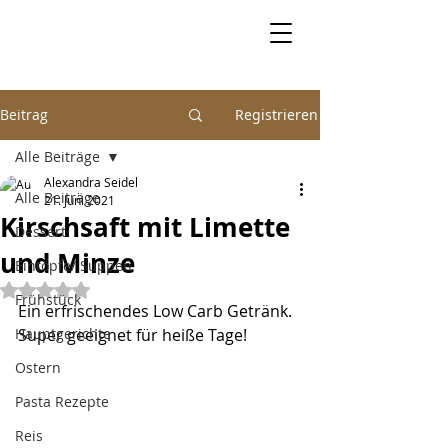
Beitrag
Registrieren
Alle Beiträge
Alexandra Seidel
Alle Beiträge
21. Juni 2021
Kirschsaft mit Limette
Dessert
und Minze
Eintöpfe/ Suppen
Mit NaN von 5 Sternen bewertet.
Frühstück
Ein erfrischendes Low Carb Getränk. 
Hauptgerichte
Super geeignet für heiße Tage!
Ostern
Pasta Rezepte
Reis