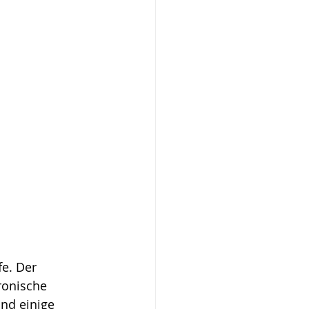
e. Der 
ronische 
nd einige 