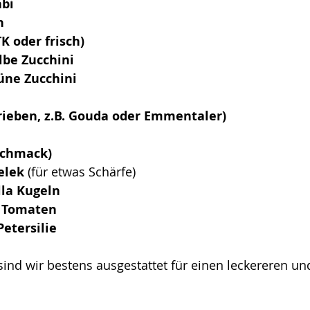
abi
h
TK oder frisch)
lbe Zucchini
üne Zucchini
erieben, z.B. Gouda oder Emmentaler)
schmack)
elek
 (für etwas Schärfe)
lla Kugeln
e Tomaten
Petersilie
sind wir bestens ausgestattet für einen leckereren u