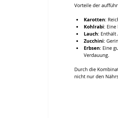
Vorteile der auffü
Karotten
: Rei
Kohlrabi
: Eine
Lauch
: Enthäl
Zucchini
: Geri
Erbsen
: Eine g
Verdauung.
Durch die Kombinat
nicht nur den Nähr