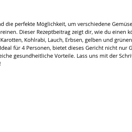
rnen bewertet.
en
Snack & Salate
d die perfekte Möglichkeit, um verschiedene Gemüse
reinen. Dieser Rezeptbeitrag zeigt dir, wie du einen k
arotten, Kohlrabi, Lauch, Erbsen, gelben und grünen
Geburtstag
Airfryer
 Ideal für 4 Personen, bietet dieses Gericht nicht nur
che gesundheitliche Vorteile. Lass uns mit der Schritt
!
IY Geschenke aus der Küche
Entzündungshemmende Rezepte
r 2025
Essensplan 2026