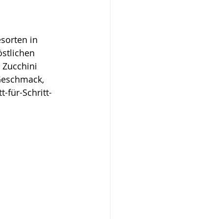
sorten in 
östlichen 
 Zucchini 
 Geschmack, 
-für-Schritt-