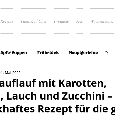
Rezepte
Pampered Chef
Produkte
A-Z
Wochenplaner
töpfe/ Suppen
Frühstück
Hauptgerichte
21. Mai 2025
Reis
Rezepte zum abnehmen
uflauf mit Karotten,
, Lauch und Zucchini –
 Rezepte
Süßspeise/Mehlspeisen
haftes Rezept für die 
en
Plätzchen
Wochenplan