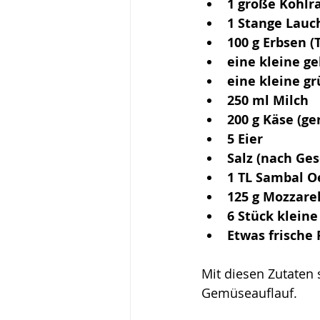
1 große Kohlr
1 Stange Lauc
100 g Erbsen (
eine kleine ge
eine kleine gr
250 ml Milch
200 g Käse (g
5 Eier
Salz (nach Ge
1 TL Sambal O
125 g Mozzare
6 Stück klein
Etwas frische 
Mit diesen Zutaten 
Gemüseauflauf.