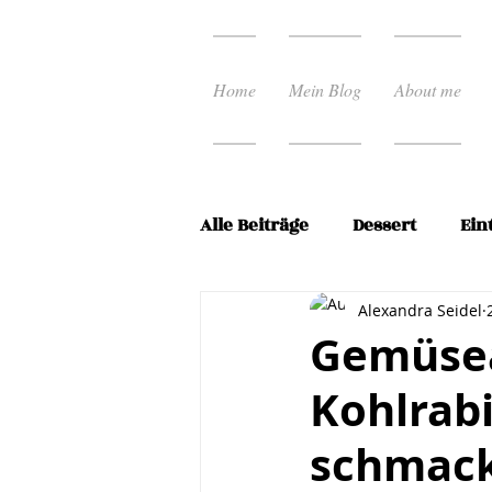
Home
Mein Blog
About me
Alle Beiträge
Dessert
Ein
Ostern
Pasta Rezepte
Alexandra Seidel
Gemüsea
Kohlrabi
Schnelle Küche
Spargel
schmack
Vorspeisen
Weihnacht