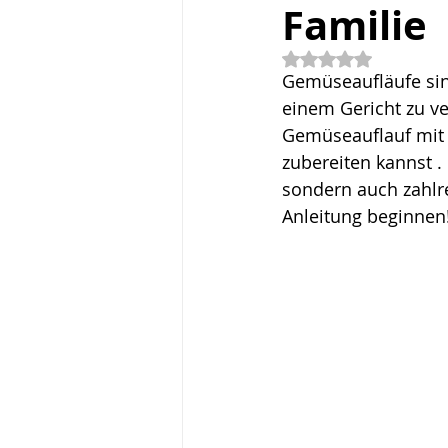
Familie
Mit NaN von 5 Ste
Wochenplan 2024
Back
Gemüseaufläufe sin
einem Gericht zu ve
Gemüseauflauf mit K
Vegan und Vegetarisch
zubereiten kannst .
sondern auch zahlrei
Anleitung beginnen
Adventskalender 2024
D
Essensplan 2025
Vegan
Beilage
Adventskalende