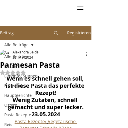
Beitrag
Registrieren
Alle Beiträge
Alexandra Seidel
Alle Beiträge
23. Mai 2024
Parmesan Pasta
Dessert
Mit NaN von 5 Sternen bewertet.
Eintöpfe/ Suppen
Wenn es schnell gehen soll, 
ist diese Pasta das perfekte 
Frühstück
Rezept!
Hauptgerichte
Wenig Zutaten, schnell 
Ostern
gemacht und super lecker.
23.05.2024
Pasta Rezepte
Pasta Rezepte/
Vegetarische 
Reis