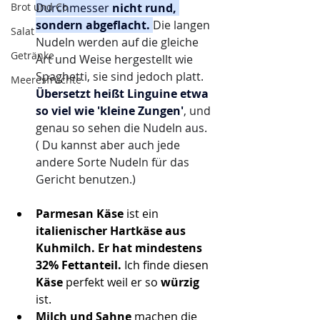
Brot und Co
Durchmesser
 nicht rund, 
sondern abgeflacht. 
Die langen 
Salat
Nudeln werden auf die gleiche 
Getränke
Art und Weise hergestellt wie 
Spaghetti, sie sind jedoch platt. 
Meeresfrüchte
Übersetzt heißt Linguine etwa 
so viel wie 'kleine Zungen'
, und 
genau so sehen die Nudeln aus. 
( Du kannst aber auch jede 
andere Sorte Nudeln für das 
Gericht benutzen.)
Parmesan Käse
 ist ein
italienischer Hartkäse aus 
Kuhmilch. Er hat mindestens 
32% Fettanteil. 
Ich finde diesen
Käse 
perfekt weil er so
 würzig 
ist.
Milch und Sahne 
machen die 