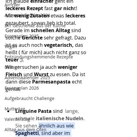
Ich glaube 
einfacher
 geht ein 
Airfryer
leckeres Rezept
 fast 
gar nich
t!
Adventskalender 2024
Mit 
wenig Zutaten
 etwas 
leckeres
gezaubert, sowas lieb ich total.
DIY Geschenke aus der Küche
Gerade im 
schnellen Alltag
 sind 
Essensplan 2025
solche
 Gerichte
 sehr gefragt. Dazu 
ist es auch noch 
vegetarisch,
 das 
Vegan
heißt ( für mich) auch nicht ganz so 
Entzündungshemmende Rezepte
teuer
 ;).
Wir versuchen ja auch
 weniger 
Beilage
Fleisch
 und 
Wurst
 zu essen. Da ist 
Adventskalender 2025
dann diese 
Parmesanpasta
 echt 
Essensplan 2026
genial. 
Aufgebraucht Challenge
Muttertag
Linguine Pasta
 sind 
 lange, 
schmale
 italienische Nudeln
. 
Valentinstag
Sie sehen 
ähnlich aus wie 
Alltag aus dem Ofen
Spaghetti
, sind aber im 