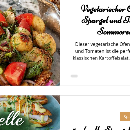
Vegetarischer O
Spargel und To
Sommersa
Dieser vegetarische Ofen
und Tomaten ist die per
klassischen Kartoffelsalat
Gemüse und ein würziges
Beilage für Grillabende
Spa