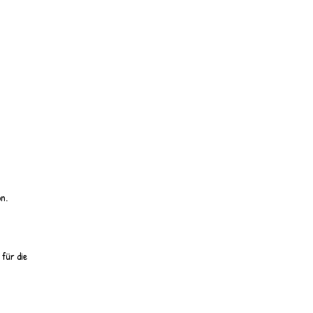
on.
für die