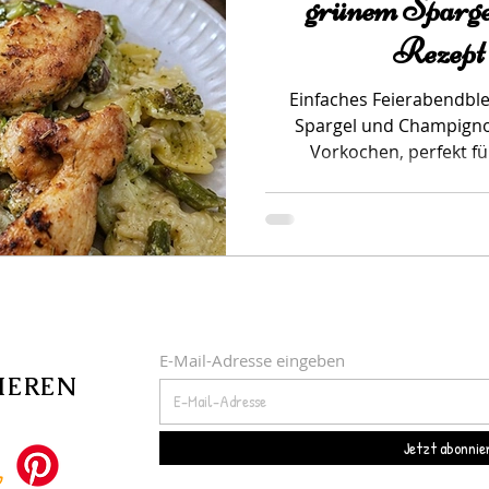
grünem Spargel
Rezept
Einfaches Feierabendbl
Spargel und Champigno
Vorkochen, perfekt fü
E-Mail-Adresse eingeben
IEREN
Jetzt abonnie