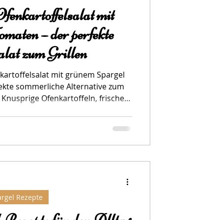
fenkartoffelsalat mit
maten – der perfekte
lat zum Grillen
kartoffelsalat mit grünem Spargel
fekte sommerliche Alternative zum
. Knusprige Ofenkartoffeln, frisches
 Dressing machen ihn zur idealen
 oder als leichtes Hauptgericht.
rgel Rezepte