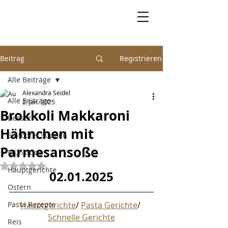
Beitrag
Registrieren
Alle Beiträge
Alexandra Seidel
Alle Beiträge
2. Jan. 2025
Brokkoli Makkaroni
Dessert
Hähnchen mit
Eintöpfe/ Suppen
Parmesansoße
Frühstück
Mit NaN von 5 Sternen bewertet.
Hauptgerichte
02.01.2025
Ostern
Pasta Rezepte
Hauptgerichte
/ 
Pasta Gerichte
/ 
Schnelle Gerichte
Reis