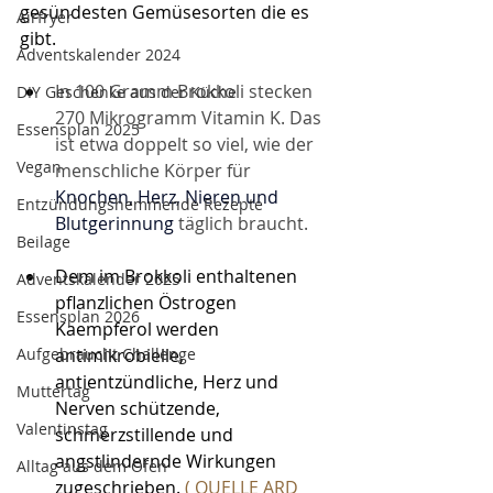
gesündesten Gemüsesorten die es 
Airfryer
gibt.
Adventskalender 2024
In 100 Gramm Brokkoli stecken 
DIY Geschenke aus der Küche
270 Mikrogramm Vitamin K. Das 
Essensplan 2025
ist etwa doppelt so viel, wie der 
Vegan
menschliche Körper für 
Knochen, Herz, Nieren und 
Entzündungshemmende Rezepte
Blutgerinnung
 täglich braucht.
Beilage
Dem im Brokkoli enthaltenen 
Adventskalender 2025
pflanzlichen Östrogen 
Essensplan 2026
Kaempferol werden 
antimikrobielle, 
Aufgebraucht Challenge
antientzündliche, Herz und 
Muttertag
Nerven schützende, 
Valentinstag
schmerzstillende und 
angstlindernde Wirkungen 
Alltag aus dem Ofen
zugeschrieben.
 ( QUELLE ARD 