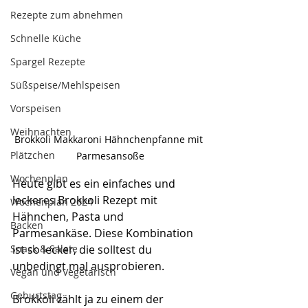
Rezepte zum abnehmen
Schnelle Küche
Spargel Rezepte
Süßspeise/Mehlspeisen
Vorspeisen
Weihnachten
Brokkoli Makkaroni Hähnchenpfanne mit 
Plätzchen
Parmesansoße
Wochenplan
Heute gibt es ein einfaches und 
leckeres Brokkoli Rezept mit 
Wochenplan 2024
Hähnchen, Pasta und 
Backen
Parmesankäse. Diese Kombination 
ist so lecker, die solltest du 
Snack & Salate
unbedingt mal ausprobieren.
Vegan und Vegetarisch
Geburtstag
Brokkoli zählt ja zu einem der 