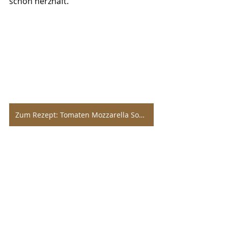
schön herzhaft.
Zum Rezept: Tomaten Mozzarella Soße mit Knödel