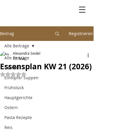
Beitrag
Registrieren
Alle Beiträge
Alexandra Seidel
Alle Beiträge
17. Mai
Essensplan KW 21 (2026)
Dessert
Mit NaN von 5 Sternen bewertet.
Eintöpfe/ Suppen
Frühstück
Hauptgerichte
Ostern
Pasta Rezepte
Reis