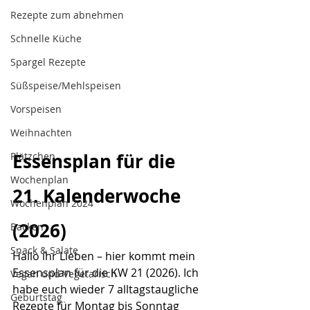
Rezepte zum abnehmen
Schnelle Küche
Spargel Rezepte
Süßspeise/Mehlspeisen
Vorspeisen
Weihnachten
Essensplan für die 
Plätzchen
Wochenplan
21. Kalenderwoche 
Wochenplan 2024
(2026)
Backen
Snack & Salate
Hallo ihr Lieben – hier kommt mein 
Essensplan für die KW 21 (2026). Ich 
Vegan und Vegetarisch
habe euch wieder 7 alltagstaugliche 
Geburtstag
Rezepte für Montag bis Sonntag 