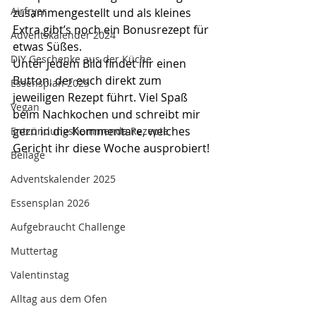
Airfryer
zusammengestellt und als kleines 
Extra gibt’s noch ein Bonusrezept für 
Adventskalender 2024
etwas Süßes.
DIY Geschenke aus der Küche
Unter jedem Bild findet ihr einen 
Button, der euch direkt zum 
Essensplan 2025
jeweiligen Rezept führt. Viel Spaß 
Vegan
beim Nachkochen und schreibt mir 
gern in die Kommentare, welches 
Entzündungshemmende Rezepte
Gericht ihr diese Woche ausprobiert!
Beilage
Adventskalender 2025
Essensplan 2026
Aufgebraucht Challenge
Muttertag
Valentinstag
Alltag aus dem Ofen