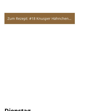
Zum Rezept: #18 Knusper Hähnchen mit Champignonsoße und Spätzle
Dienstag