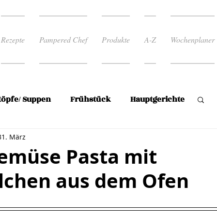
Rezepte
Pampered Chef
Produkte
A-Z
Wochenplaner
töpfe/ Suppen
Frühstück
Hauptgerichte
31. März
Reis
Rezepte zum abnehmen
emüse Pasta mit
lchen aus dem Ofen
 Rezepte
Süßspeise/Mehlspeisen
rnen bewertet.
en
Plätzchen
Wochenplan