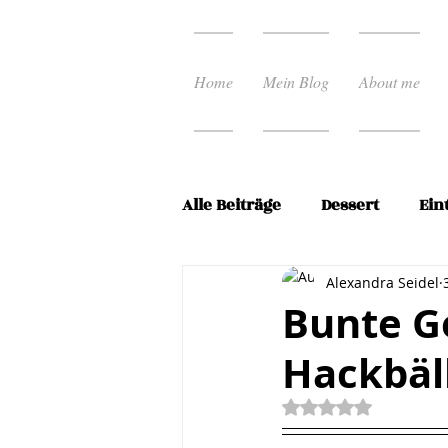
Home
Mein Blog
About me
Alle Beiträge
Dessert
Ein
Ostern
Pasta Rezepte
Alexandra Seidel
Bunte G
Hackbäl
Schnelle Küche
Spargel
Mit NaN von 5 Ste
Vorspeisen
Weihnacht