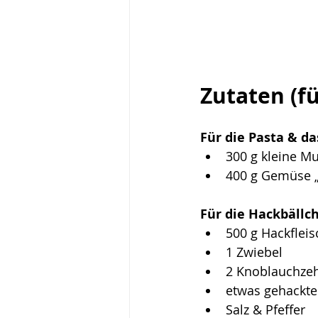
Zutaten (fü
Für die Pasta & d
300 g kleine M
400 g Gemüse „s
Für die Hackbällc
500 g Hackfleis
1 Zwiebel
2 Knoblauchze
etwas gehackte
Salz & Pfeffer