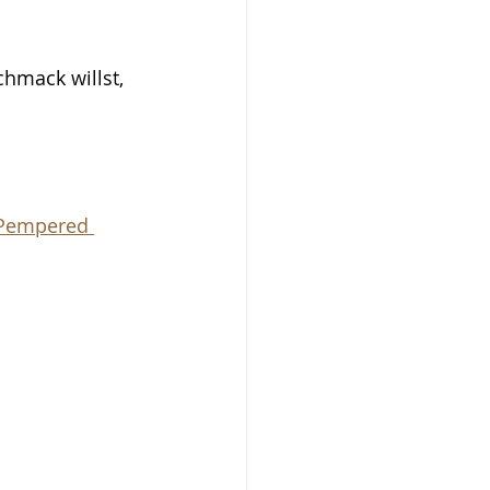
mack willst, 
 Pempered 