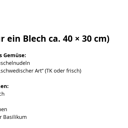
r ein Blech ca. 40 × 30 cm)
as Gemüse:
uschelnudeln
chwedischer Art“ (TK oder frisch)
hen:
ch
hen
r Basilikum