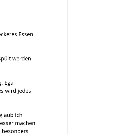
leckeres Essen 
spült werden 
. Egal 
s wird jedes 
laublich 
besser machen 
l besonders 