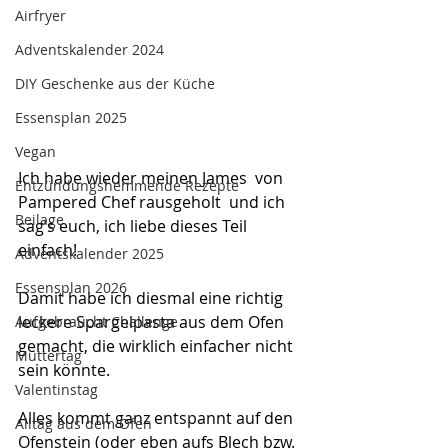
Airfryer
Adventskalender 2024
DIY Geschenke aus der Küche
Essensplan 2025
Vegan
Ich habe wieder meinen James  von 
Entzündungshemmende Rezepte
Pampered Chef rausgeholt  und ich 
Beilage
sag’s euch, ich liebe dieses Teil 
einfach!
Adventskalender 2025
Essensplan 2026
Damit habe ich diesmal eine richtig 
leckere Spargelpasta aus dem Ofen 
Aufgebraucht Challenge
gemacht, die wirklich einfacher nicht 
Muttertag
sein könnte.
Valentinstag
Alles kommt ganz entspannt auf den 
Alltag aus dem Ofen
Ofenstein (oder eben aufs Blech bzw. 