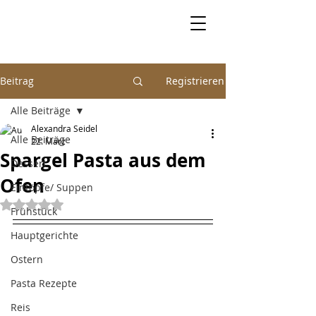
Beitrag
Registrieren
Alle Beiträge
Alexandra Seidel
Alle Beiträge
22. März
Spargel Pasta aus dem
Dessert
Ofen
Eintöpfe/ Suppen
Mit NaN von 5 Sternen bewertet.
Frühstück
Hauptgerichte
Ostern
Pasta Rezepte
Reis