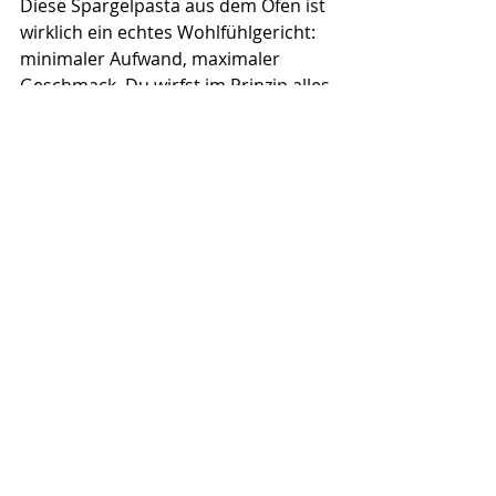
Diese Spargelpasta aus dem Ofen ist 
wirklich ein echtes Wohlfühlgericht: 
minimaler Aufwand, maximaler 
Geschmack. Du wirfst im Prinzip alles 
zusammen, schiebst es in den Ofen 
und lässt ihn die Arbeit machen, 
einfacher geht’s kaum. Perfekt für 
stressige Tage oder wenn du einfach 
keine Lust hast, lange in der Küche 
zu stehen. Und das Beste: Es 
schmeckt, als hättest du dir richtig 
Mühe gegeben