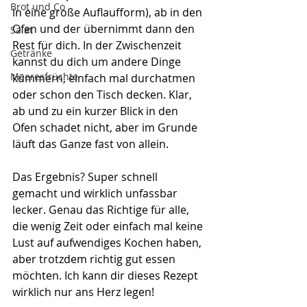
Brot und Co
in eine große Auflaufform), ab in den 
Ofen und der übernimmt dann den 
Salat
Rest für dich. In der Zwischenzeit 
Getränke
kannst du dich um andere Dinge 
Meeresfrüchte
kümmern, einfach mal durchatmen 
oder schon den Tisch decken. Klar, 
ab und zu ein kurzer Blick in den 
Ofen schadet nicht, aber im Grunde 
läuft das Ganze fast von allein.
Das Ergebnis? Super schnell 
gemacht und wirklich unfassbar 
lecker. Genau das Richtige für alle, 
die wenig Zeit oder einfach mal keine 
Lust auf aufwendiges Kochen haben, 
aber trotzdem richtig gut essen 
möchten. Ich kann dir dieses Rezept 
wirklich nur ans Herz legen!