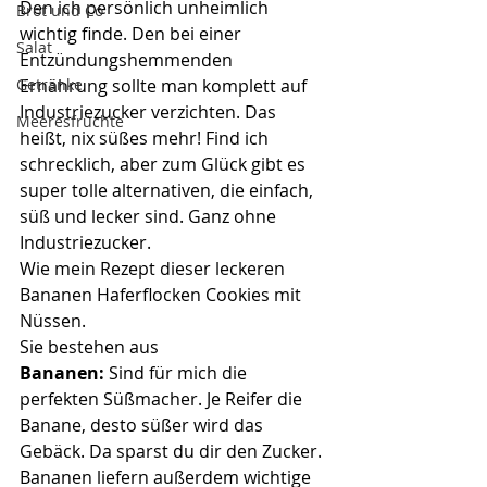
Den ich persönlich unheimlich 
Brot und Co
wichtig finde. Den bei einer 
Salat
Entzündungshemmenden 
Ernährung sollte man komplett auf 
Getränke
Industriezucker verzichten. Das 
Meeresfrüchte
heißt, nix süßes mehr! Find ich 
schrecklich, aber zum Glück gibt es 
super tolle alternativen, die einfach, 
süß und lecker sind. Ganz ohne 
Industriezucker.
Wie mein Rezept dieser leckeren 
Bananen Haferflocken Cookies mit 
Nüssen.
Sie bestehen aus
Bananen: 
Sind für mich die 
perfekten Süßmacher. Je Reifer die 
Banane, desto süßer wird das 
Gebäck. Da sparst du dir den Zucker. 
Bananen liefern außerdem wichtige 