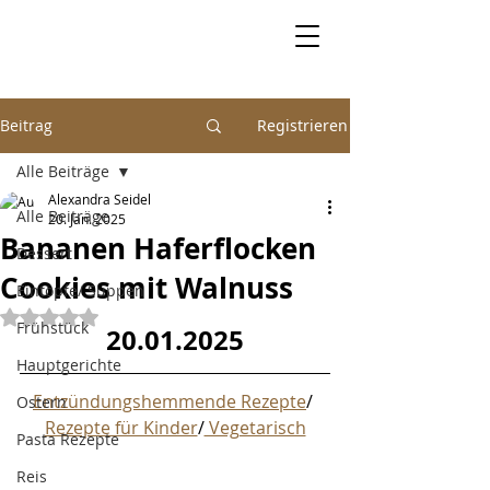
Beitrag
Registrieren
Alle Beiträge
Alexandra Seidel
Alle Beiträge
20. Jan. 2025
Bananen Haferflocken
Dessert
Cookies mit Walnuss
Eintöpfe/ Suppen
Mit NaN von 5 Sternen bewertet.
Frühstück
20.01.2025
Hauptgerichte
Entzündungshemmende Rezepte
/ 
Ostern
Rezepte für Kinder
/
 Vegetarisch
Pasta Rezepte
Reis