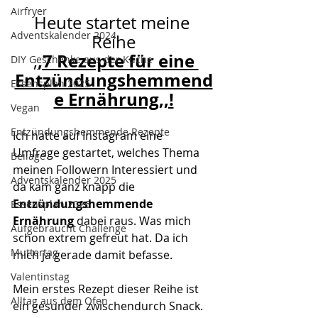
Airfryer
Heute startet meine 
Adventskalender 2024
Reihe
,7 Rezepte für eine 
,
DIY Geschenke aus der Küche
Entzündungshemmend
Essensplan 2025
e Ernährung,,!
Vegan
Entzündungshemmende Rezepte
Ich hatte auf Instagram eine 
Umfrage gestartet, welches Thema 
Beilage
meinen Followern Interessiert und 
Adventskalender 2025
da kam ganz knapp die 
Entzündungshemmende 
Essensplan 2026
Ernährung 
dabei raus. Was mich 
Aufgebraucht Challenge
schon extrem gefreut hat. Da ich 
Muttertag
mich ja gerade damit befasse.
Valentinstag
Mein erstes Rezept dieser Reihe ist 
Alltag aus dem Ofen
ein gesunder zwischendurch Snack. 