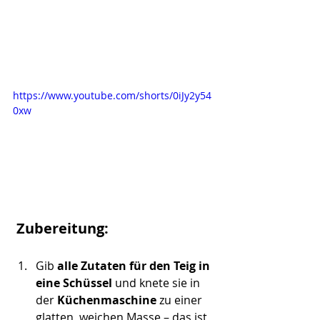
https://www.youtube.com/shorts/0iJy2y54
0xw
 Zubereitung:
Gib 
alle Zutaten für den Teig in 
eine Schüssel
 und knete sie in 
der 
Küchenmaschine
 zu einer 
glatten, weichen Masse – das ist 