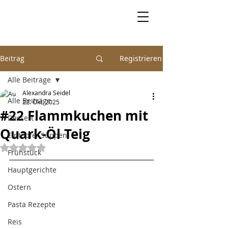
Beitrag
Registrieren
Alle Beiträge
Alexandra Seidel
Alle Beiträge
22. Okt. 2025
#22 Flammkuchen mit
Dessert
Quark-Öl Teig
Eintöpfe/ Suppen
Mit NaN von 5 Sternen bewertet.
Frühstück
Hauptgerichte
Ostern
Pasta Rezepte
Reis