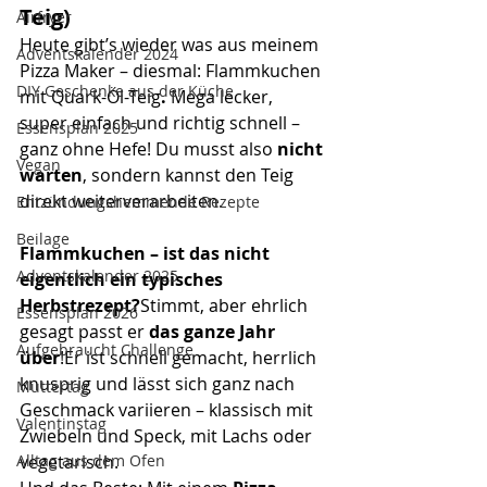
Teig)
Airfryer
Heute gibt’s wieder was aus meinem 
Adventskalender 2024
Pizza Maker – diesmal: Flammkuchen 
DIY Geschenke aus der Küche
mit Quark-Öl-Teig
. 
Mega lecker, 
super einfach und richtig schnell – 
Essensplan 2025
ganz ohne Hefe! Du musst also 
nicht 
Vegan
warten
, sondern kannst den Teig 
direkt weiterverarbeiten.
Entzündungshemmende Rezepte
Beilage
Flammkuchen – ist das nicht 
Adventskalender 2025
eigentlich ein typisches 
Herbstrezept?
Stimmt, aber ehrlich 
Essensplan 2026
gesagt passt er 
das ganze Jahr 
Aufgebraucht Challenge
über
!Er ist schnell gemacht, herrlich 
knusprig und lässt sich ganz nach 
Muttertag
Geschmack variieren – klassisch mit 
Valentinstag
Zwiebeln und Speck, mit Lachs oder 
vegetarisch.
Alltag aus dem Ofen