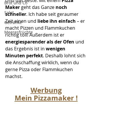
Und das Beste: Mit einem 
Pizza 
Brot und Co
Maker
 geht das Ganze 
noch 
Salat
schneller
. Ich habe seit geraumer 
Zeit einen und 
liebe ihn einfach
 – er 
Getränke
macht Pizzen und Flammkuchen 
Meeresfrüchte
richtig toll! Außerdem ist er 
energiesparender als der Ofen
 und 
das Ergebnis ist in 
wenigen 
Minuten perfekt
. Deshalb lohnt sich 
die Anschaffung wirklich, wenn du 
gerne Pizza oder Flammkuchen 
machst. 
Werbung
Mein Pizzamaker !