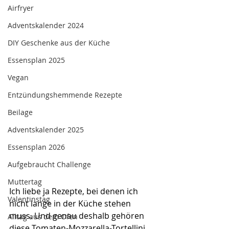
Airfryer
Adventskalender 2024
DIY Geschenke aus der Küche
Essensplan 2025
Vegan
Entzündungshemmende Rezepte
Beilage
Adventskalender 2025
Essensplan 2026
Aufgebraucht Challenge
Muttertag
Ich liebe ja Rezepte, bei denen ich 
Valentinstag
nicht lange in der Küche stehen 
muss. Und genau deshalb gehören 
Alltag aus dem Ofen
diese Tomaten-Mozzarella-Tortellini 