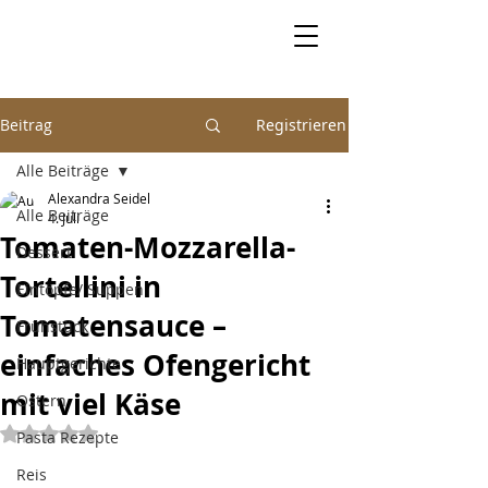
Beitrag
Registrieren
Alle Beiträge
Alexandra Seidel
Alle Beiträge
4. Juli
Tomaten-Mozzarella-
Dessert
Tortellini in
Eintöpfe/ Suppen
Tomatensauce –
Frühstück
einfaches Ofengericht
Hauptgerichte
mit viel Käse
Ostern
Mit NaN von 5 Sternen bewertet.
Pasta Rezepte
Reis