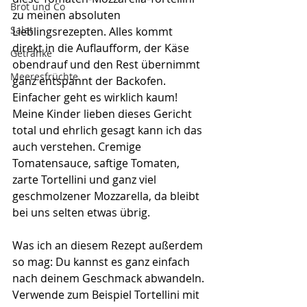
Brot und Co
zu meinen absoluten 
Salat
Lieblingsrezepten. Alles kommt 
direkt in die Auflaufform, der Käse 
Getränke
obendrauf und den Rest übernimmt 
Meeresfrüchte
ganz entspannt der Backofen. 
Einfacher geht es wirklich kaum!
Meine Kinder lieben dieses Gericht 
total und ehrlich gesagt kann ich das 
auch verstehen. Cremige 
Tomatensauce, saftige Tomaten, 
zarte Tortellini und ganz viel 
geschmolzener Mozzarella, da bleibt 
bei uns selten etwas übrig.
Was ich an diesem Rezept außerdem 
so mag: Du kannst es ganz einfach 
nach deinem Geschmack abwandeln. 
Verwende zum Beispiel Tortellini mit 