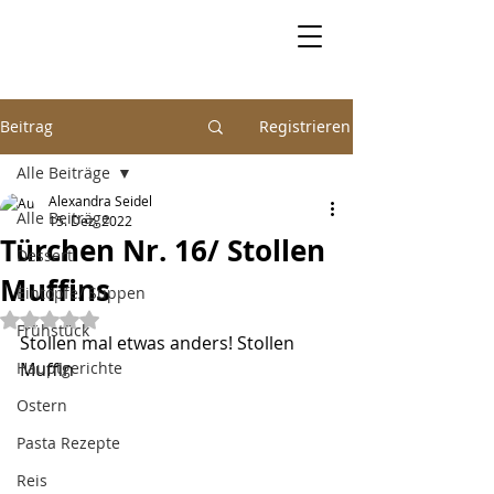
Beitrag
Registrieren
Alle Beiträge
Alexandra Seidel
Alle Beiträge
15. Dez. 2022
Türchen Nr. 16/ Stollen
Dessert
Muffins
Eintöpfe/ Suppen
Mit NaN von 5 Sternen bewertet.
Frühstück
Stollen mal etwas anders! Stollen 
Hauptgerichte
Muffin
Ostern
Pasta Rezepte
Reis