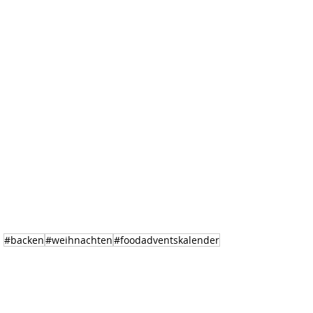
#backen
#weihnachten
#foodadventskalender
#muffin
Weihnachten
Backen