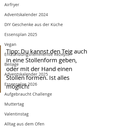
Airfryer
Adventskalender 2024
DIY Geschenke aus der Küche
Essensplan 2025
Vegan
Tipp: Du kannst den Teig auch 
Entzündungshemmende Rezepte
in eine Stollenform geben, 
Beilage
oder mit der Hand einen 
Adventskalender 2025
Stollen formen. Ist alles 
Essensplan 2026
möglich!
Aufgebraucht Challenge
Muttertag
Valentinstag
Alltag aus dem Ofen