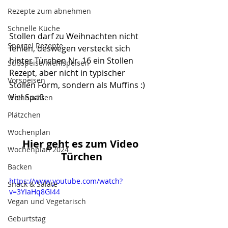
Rezepte zum abnehmen
Schnelle Küche
Stollen darf zu Weihnachten nicht 
Spargel Rezepte
fehlen, deswegen versteckt sich 
hinter Türchen Nr. 16 ein Stollen 
Süßspeise/Mehlspeisen
Rezept, aber nicht in typischer 
Vorspeisen
Stollen Form, sondern als Muffins :)
Viel Spaß
Weihnachten
Plätzchen
Wochenplan
Hier geht es zum Video 
Wochenplan 2024
Türchen
Backen
https://www.youtube.com/watch?
Snack & Salate
v=3YIaHq8GI44
Vegan und Vegetarisch
Geburtstag