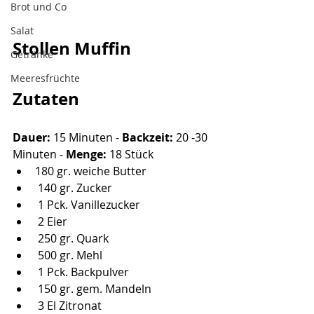
Brot und Co
Salat
Stollen Muffin
Getränke
Meeresfrüchte
Zutaten
Dauer: 
15 Minuten - 
Backzeit:
 20 -30 
Minuten - 
Menge:
 18 Stück
180 gr. weiche Butter
 140 gr. Zucker
 1 Pck. Vanillezucker
 2 Eier
 250 gr. Quark
 500 gr. Mehl
 1 Pck. Backpulver
 150 gr. gem. Mandeln
 3 El Zitronat