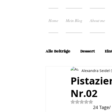
Home
Mein Blog
About me
Alle Beiträge
Dessert
Ein
Ostern
Pasta Rezepte
Alexandra Seidel
Pistazi
Nr.02
Schnelle Küche
Spargel
Mit NaN von 5 Ste
24 Tage/
Vorspeisen
Weihnacht