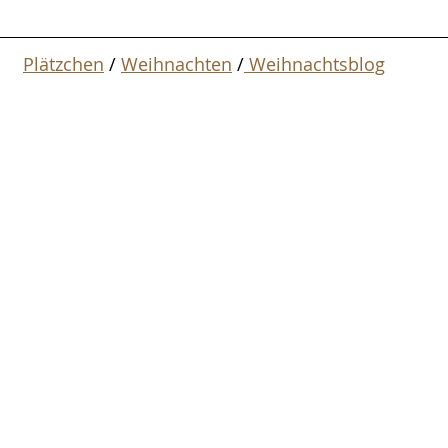
Plätzchen
 / 
Weihnachten
 /
 Weihnachtsblog
en
Snack & Salate
Geburtstag
Airfryer
IY Geschenke aus der Küche
Entzündungshemmende Rezepte
r 2025
Essensplan 2026