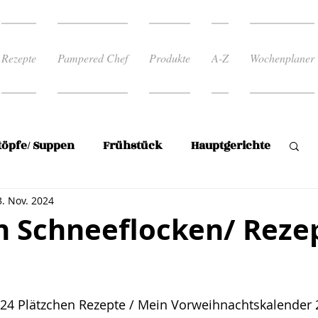
Rezepte
Pampered Chef
Produkte
A-Z
Wochenplaner
töpfe/ Suppen
Frühstück
Hauptgerichte
3. Nov. 2024
Reis
Rezepte zum abnehmen
en Schneeflocken/ Reze
 Rezepte
Süßspeise/Mehlspeisen
rnen bewertet.
 24 Plätzchen Rezepte / Mein Vorweihnachtskalender
en
Plätzchen
Wochenplan