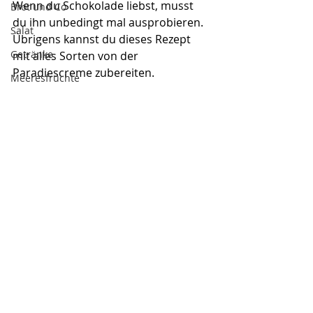
Wenn du Schokolade liebst, musst 
Brot und Co
du ihn unbedingt mal ausprobieren.
Salat
Übrigens kannst du dieses Rezept 
Getränke
mit alles Sorten von der 
Paradiescreme zubereiten.
Meeresfrüchte