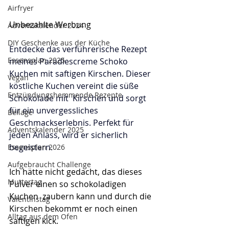
Airfryer
Unbezahlte Werbung
Adventskalender 2024
DIY Geschenke aus der Küche
Entdecke das verführerische Rezept 
Essensplan 2025
meines Paradiescreme Schoko 
Kuchen mit saftigen Kirschen. Dieser 
Vegan
köstliche Kuchen vereint die süße 
Entzündungshemmende Rezepte
Schokolade mit  Kirschen und sorgt 
für ein unvergessliches 
Beilage
Geschmackserlebnis. Perfekt für 
Adventskalender 2025
jeden Anlass, wird er sicherlich  
begeistern. 
Essensplan 2026
Aufgebraucht Challenge
Ich hätte nicht gedacht, das dieses 
Muttertag
Pulver einen so schokoladigen 
Kuchen  zaubern kann und durch die 
Valentinstag
Kirschen bekommt er noch einen 
Alltag aus dem Ofen
saftigen kick. 