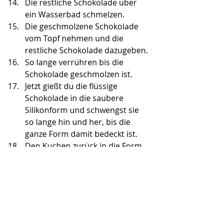
Die restliche Schokolade über 
ein Wasserbad schmelzen.
Die geschmolzene Schokolade 
vom Topf nehmen und die 
restliche Schokolade dazugeben.
So lange verrühren bis die 
Schokolade geschmolzen ist.
Jetzt gießt du die flüssige 
Schokolade in die saubere 
Silikonform und schwengst sie 
so lange hin und her, bis die 
ganze Form damit bedeckt ist.
Den Kuchen zurück in die Form 
stecken und dann 2 Stunden an 
einem kalten Ort trocknen 
lassen.
Kuchen vorsichtig aus der Form 
lösen
( Siehe VIDEO)
 und dann 
genießen!