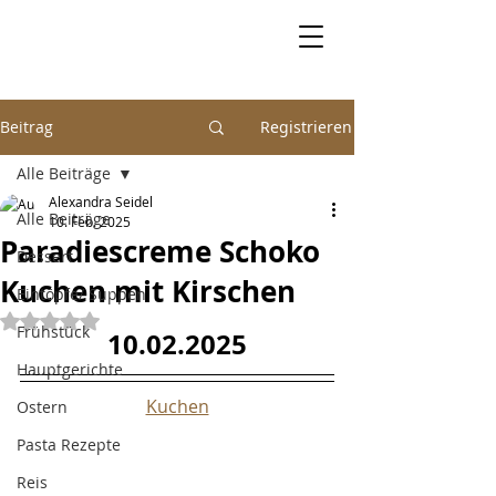
Beitrag
Registrieren
Alle Beiträge
Alexandra Seidel
Alle Beiträge
10. Feb. 2025
Paradiescreme Schoko
Dessert
Kuchen mit Kirschen
Eintöpfe/ Suppen
Mit NaN von 5 Sternen bewertet.
Frühstück
10.02.2025
Hauptgerichte
Kuchen
Ostern
Pasta Rezepte
Reis