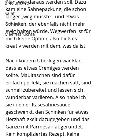
Plan, was daraus werden soll. Dazu 
Brot und Co
kam eine Sahnepackung, die schon 
Salat
länger „weg musste“, und etwas 
Schinken, der ebenfalls nicht mehr 
Getränke
ewig halten würde. Wegwerfen ist für 
Meeresfrüchte
mich keine Option, also hieß es: 
kreativ werden mit dem, was da ist.
Nach kurzem Überlegen war klar, 
dass es etwas Cremiges werden 
sollte. Maultaschen sind dafür 
einfach perfekt, sie machen satt, sind 
schnell zubereitet und lassen sich 
wunderbar variieren. Also habe ich 
sie in einer Käsesahnesauce 
geschwenkt, den Schinken für etwas 
Herzhaftigkeit dazugegeben und das 
Ganze mit Parmesan abgerundet. 
Kein kompliziertes Rezept, keine 