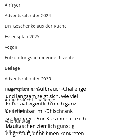
Airfryer
Adventskalender 2024
DIY Geschenke aus der Küche
Essensplan 2025
Vegan
Entzündungshemmende Rezepte
Beilage
Adventskalender 2025
Tag 7 meiner Aufbrauch-Challenge 
Essensplan 2026
und langsam zeigt sich, wie viel 
Aufgebraucht Challenge
Potenzial eigentlich noch ganz 
Muttertag
unscheinbar im Kühlschrank 
schlummert. Vor Kurzem hatte ich 
Valentinstag
Maultaschen ziemlich günstig 
Alltag aus dem Ofen
eingekauft, ohne einen konkreten 