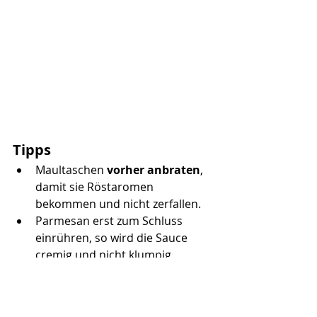
Tipps
Maultaschen 
vorher anbraten
, 
damit sie Röstaromen 
bekommen und nicht zerfallen.
Parmesan erst zum Schluss 
einrühren, so wird die Sauce 
cremig und nicht klumpig.
Gefrorene Kräuter direkt in die 
Sauce geben, sie tauen schnell 
auf.