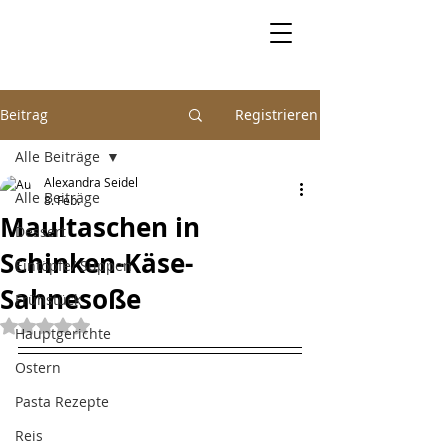
Beitrag
Registrieren
Alle Beiträge
Alexandra Seidel
Alle Beiträge
8. Feb.
Maultaschen in
Dessert
Schinken-Käse-
Eintöpfe/ Suppen
Sahnesoße
Frühstück
Mit NaN von 5 Sternen bewertet.
Hauptgerichte
Ostern
Pasta Rezepte
Reis