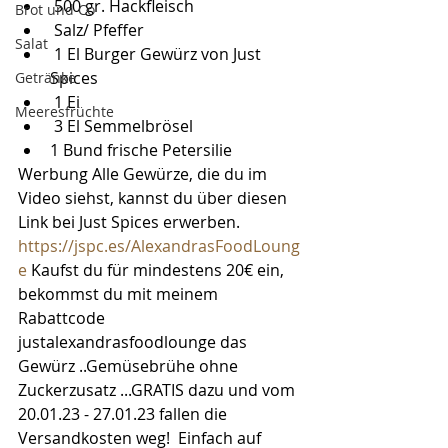
 500 gr. Hackfleisch
Brot und Co
 Salz/ Pfeffer
Salat
 1 El Burger Gewürz von Just 
Spices
Getränke
 1 Ei
Meeresfrüchte
 3 El Semmelbrösel 
1 Bund frische Petersilie
Werbung Alle Gewürze, die du im 
Video siehst, kannst du über diesen 
Link bei Just Spices erwerben. 
https://jspc.es/AlexandrasFoodLoung
e
 Kaufst du für mindestens 20€ ein, 
bekommst du mit meinem 
Rabattcode  
justalexandrasfoodlounge das 
Gewürz ..Gemüsebrühe ohne 
Zuckerzusatz ...GRATIS dazu und vom 
20.01.23 - 27.01.23 fallen die 
Versandkosten weg!  Einfach auf 