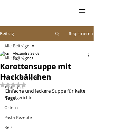
Beitrag
Registrieren
Alle Beiträge
Alexandra Seidel
Alle Beiträge
20. Jan. 2023
Karottensuppe mit
Dessert
Hackbällchen
Eintöpfe/ Suppen
Mit NaN von 5 Sternen bewertet.
Frühstück
Einfache und leckere Suppe für kalte 
Hauptgerichte
Tage
Ostern
Pasta Rezepte
Reis