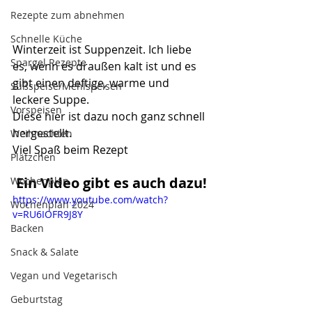
Rezepte zum abnehmen
Schnelle Küche
Winterzeit ist Suppenzeit. Ich liebe 
Spargel Rezepte
es, wenn es draußen kalt ist und es 
gibt einen deftige, warme und 
Süßspeise/Mehlspeisen
leckere Suppe.
Vorspeisen
Diese hier ist dazu noch ganz schnell 
hergestellt.
Weihnachten
Viel Spaß beim Rezept
Plätzchen
Ein Video gibt es auch dazu!
Wochenplan
https://www.youtube.com/watch?
Wochenplan 2024
v=RU6IOFR9J8Y
Backen
Snack & Salate
Vegan und Vegetarisch
Geburtstag