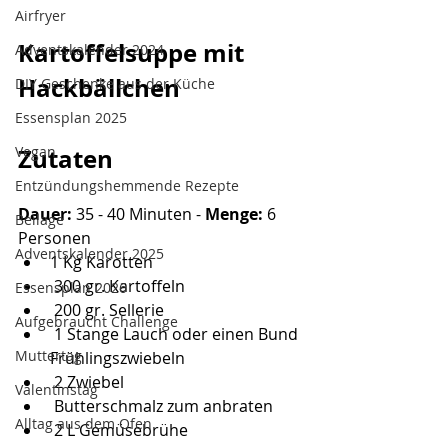
Airfryer
Kartoffelsuppe mit 
Adventskalender 2024
Hackbällchen
DIY Geschenke aus der Küche
Essensplan 2025
Zutaten
Vegan
Entzündungshemmende Rezepte
Dauer:
 35 - 40 Minuten - 
Menge:
 6 
Beilage
Personen
Adventskalender 2025
1 Kg Karotten
 300 gr. Kartoffeln
Essensplan 2026
 200 gr. Sellerie
Aufgebraucht Challenge
 1 Stange Lauch oder einen Bund 
Muttertag
Frühlingszwiebeln
 2 Zwiebel
Valentinstag
 Butterschmalz zum anbraten
Alltag aus dem Ofen
 2 L Gemüsebrühe