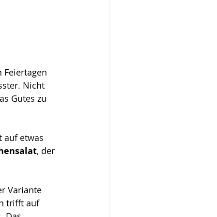
 Feiertagen 
ster. Nicht 
as Gutes zu 
 auf etwas 
hensalat
, der 
r Variante 
rifft auf 
. Das 