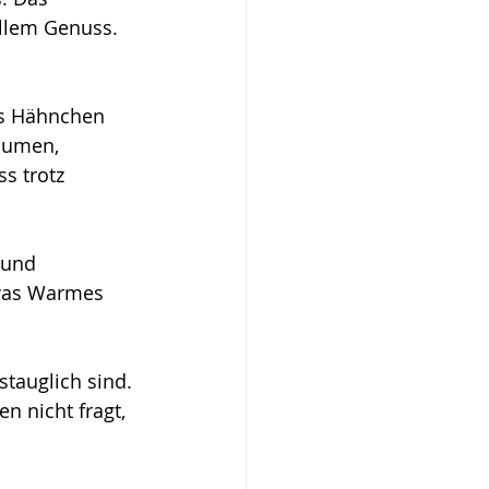
ollem Genuss.
as Hähnchen 
olumen, 
s trotz 
 und 
was Warmes 
stauglich sind. 
 nicht fragt, 