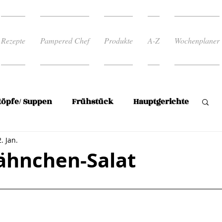
Rezepte
Pampered Chef
Produkte
A-Z
Wochenplaner
töpfe/ Suppen
Frühstück
Hauptgerichte
2. Jan.
Reis
Rezepte zum abnehmen
ähnchen-Salat
rnen bewertet.
 Rezepte
Süßspeise/Mehlspeisen
en
Plätzchen
Wochenplan