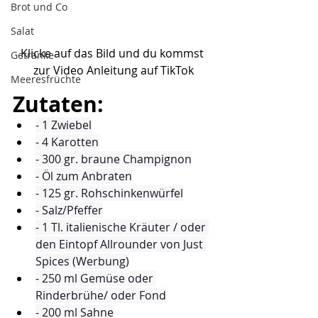
Brot und Co
Salat
Klicke auf das Bild und du kommst 
Getränke
zur Video Anleitung auf TikTok
Meeresfrüchte
Zutaten:
- 1 Zwiebel
- 4 Karotten
- 300 gr. braune Champignon
- Öl zum Anbraten
- 125 gr. Rohschinkenwürfel
- Salz/Pfeffer
- 1 Tl. italienische Kräuter / oder 
den Eintopf Allrounder von Just 
Spices (Werbung)
- 250 ml Gemüse oder 
Rinderbrühe/ oder Fond
- 200 ml Sahne