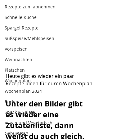
Rezepte zum abnehmen
Schnelle Küche
Spargel Rezepte
Süßspeise/Mehlspeisen
Vorspeisen
Weihnachten
Plätzchen
Heute gibt es wieder ein paar 
Wochenplan
Rezepte Ideen für euren Wochenplan.
Wochenplan 2024
Unter den Bilder gibt 
Backen
Snack & Salate
es wieder eine 
Vegan und Vegetarisch
Zutatenliste, dann 
Geburtstag
weißt du auch gleich, 