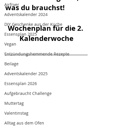
Airfryer
was du brauchst!
Adventskalender 2024
DIY Geschenke aus der Küche
Wochenplan für die 2. 
Essensplan 2025
Kalenderwoche
Vegan
Entzündungshemmende Rezepte
Beilage
Adventskalender 2025
Essensplan 2026
Aufgebraucht Challenge
Muttertag
Valentinstag
Alltag aus dem Ofen