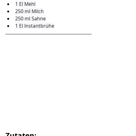
1 El Mehl
250 ml Milch
250 ml Sahne
1 El Instantbrühe
Zutaten: