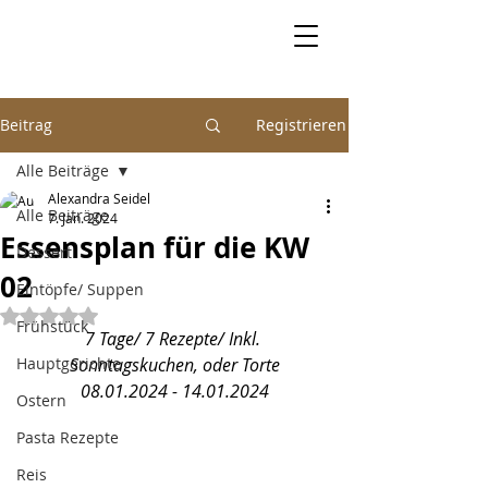
Beitrag
Registrieren
Alle Beiträge
Alexandra Seidel
Alle Beiträge
7. Jan. 2024
Essensplan für die KW
Dessert
02
Eintöpfe/ Suppen
Mit NaN von 5 Sternen bewertet.
Frühstück
7 Tage/ 7 Rezepte/ Inkl. 
Hauptgerichte
Sonntagskuchen, oder Torte
08.01.2024 - 14.01.2024
Ostern
Pasta Rezepte
Reis