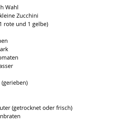
ch Wahl
kleine Zucchini
 1 rote und 1 gelbe)
hen
ark
tomaten
asser
 (gerieben)
uter (getrocknet oder frisch)
Anbraten