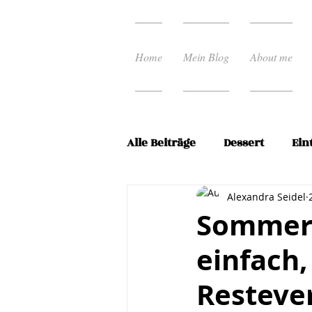
Home
Mein Blog
About me
Alle Beiträge
Dessert
Ein
Ostern
Pasta Rezepte
Alexandra Seidel
Sommerl
einfach,
Schnelle Küche
Spargel
Resteve
Vorspeisen
Weihnacht