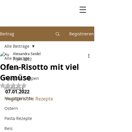
Beitrag
Registrieren
Alle Beiträge
Alexandra Seidel
Alle Beiträge
7. Jan. 2022
Ofen-Risotto mit viel
Dessert
Gemüse
Eintöpfe/ Suppen
Mit NaN von 5 Sternen bewertet.
Frühstück
07.01.2022
Hauptgerichte
Vegetarische Rezepte
Ostern
Pasta Rezepte
Reis