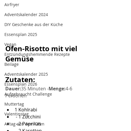
Airfryer
Adventskalender 2024
DIY Geschenke aus der Küche
Essensplan 2025
Vegan
Ofen-Risotto mit viel 
Entzündungshemmende Rezepte
Gemüse
Beilage
Adventskalender 2025
Zutaten:
Essensplan 2026
Dauer:
35 Minuten -
Menge:
4-6 
Aufgebraucht Challenge
Personen
Muttertag
1 Kohlrabi
Valentinstag
 - 1 Zucchini
 - 2 Paprikas
Alltag aus dem Ofen
 - 2 Karotten