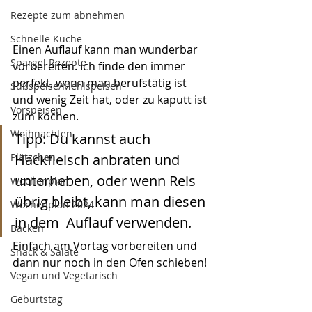
Rezepte zum abnehmen
Schnelle Küche
Einen Auflauf kann man wunderbar 
Spargel Rezepte
vorbereiten. Ich finde den immer 
perfekt, wenn man berufstätig ist 
Süßspeise/Mehlspeisen
und wenig Zeit hat, oder zu kaputt ist 
Vorspeisen
zum kochen.
Weihnachten
Tipp: Du kannst auch 
Hackfleisch anbraten und 
Plätzchen
unterheben, oder wenn Reis 
Wochenplan
übrig bleibt, kann man diesen 
Wochenplan 2024
in dem  Auflauf verwenden.
Backen
Einfach am Vortag vorbereiten und 
Snack & Salate
dann nur noch in den Ofen schieben! 
Vegan und Vegetarisch
Geburtstag