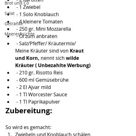
Brot und Co
 - 1 Zwiebel
Salat
 - 1 Solo Knoblauch
 - 4 kleinere Tomaten
Getränke
 - 250 gr. Mini Mozzarella
Meeresfrüchte
 - Öl zum anbraten
 - Salz/Pfeffer/ Kräutermix/ 
Meine Kräuter sind von
 Kraut 
und Korn,
 nennt sich 
wilde 
Kräuter ( Unbezahlte Werbung)
 - 210 gr. Risotto Reis
 - 600 ml Gemüsebrühe
 - 2 El Ajvar mild
 - 1 Tl Worcester Sauce
 - 1 Tl Paprikapulver
Zubereitung:
So wird es gemacht:
Zwiebeln und Knoblauch schälen 