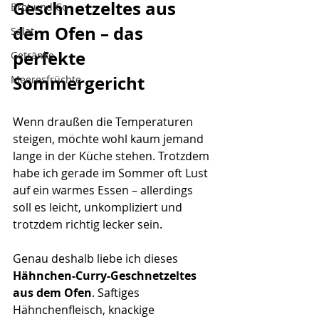
Geschnetzeltes aus 
Brot und Co
dem Ofen – das 
Salat
perfekte 
Getränke
Sommergericht
Meeresfrüchte
Wenn draußen die Temperaturen 
steigen, möchte wohl kaum jemand 
lange in der Küche stehen. Trotzdem 
habe ich gerade im Sommer oft Lust 
auf ein warmes Essen – allerdings 
soll es leicht, unkompliziert und 
trotzdem richtig lecker sein.
Genau deshalb liebe ich dieses 
Hähnchen-Curry-Geschnetzeltes 
aus dem Ofen
. Saftiges 
Hähnchenfleisch, knackige 