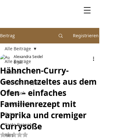
Beitrag
Registrieren
Alle Beiträge
Alexandra Seidel
Alle Beiträge
6. Juli
Hähnchen-Curry-
Dessert
Geschnetzeltes aus dem
Eintöpfe/ Suppen
Ofen – einfaches
Frühstück
Familienrezept mit
Hauptgerichte
Paprika und cremiger
Ostern
Currysoße
Pasta Rezepte
Mit NaN von 5 Sternen bewertet.
Reis