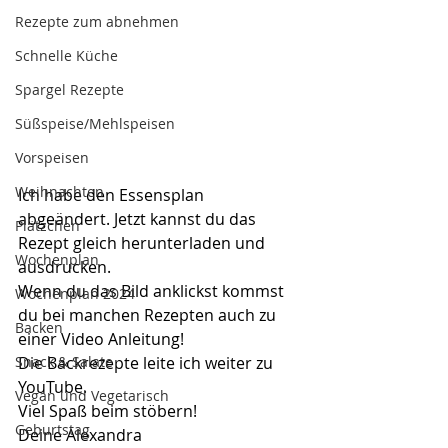
Rezepte zum abnehmen
Schnelle Küche
Spargel Rezepte
Süßspeise/Mehlspeisen
Vorspeisen
Weihnachten
Ich habe den Essensplan 
abgeändert. Jetzt kannst du das 
Plätzchen
Rezept gleich herunterladen und 
Wochenplan
ausdrucken.
Wenn du das Bild anklickst kommst 
Wochenplan 2024
du bei manchen Rezepten auch zu 
Backen
einer Video Anleitung!
Snack & Salate
Die Backrezepte leite ich weiter zu 
YouTube.
Vegan und Vegetarisch
Viel Spaß beim stöbern!
Geburtstag
Deine Alexandra