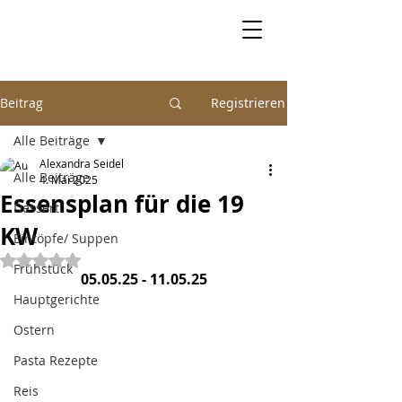
Beitrag
Registrieren
Alle Beiträge
Alexandra Seidel
Alle Beiträge
4. Mai 2025
Essensplan für die 19
Dessert
KW
Eintöpfe/ Suppen
Mit NaN von 5 Sternen bewertet.
Frühstück
05.05.25 - 11.05.25
Hauptgerichte
Ostern
Pasta Rezepte
Reis