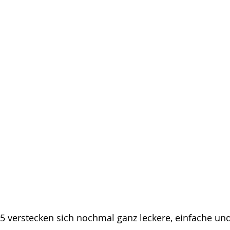
en
Snack & Salate
Geburtstag
Airfryer
IY Geschenke aus der Küche
Entzündungshemmende Rezepte
r 2025
Essensplan 2026
5 verstecken sich nochmal ganz leckere, einfache und