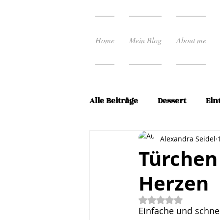
Home
Mein Blog
About me
Alle Beiträge
Dessert
Ein
Ostern
Pasta Rezepte
Alexandra Seidel
Türchen 
Herzen
Schnelle Küche
Spargel
Mit NaN von 5 Ste
Einfache und schnel
Vorspeisen
Weihnacht