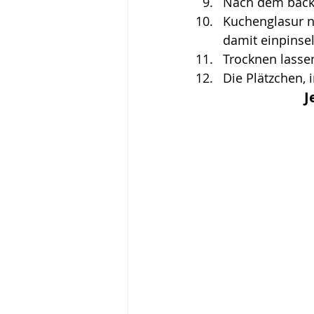
Nach dem back
Kuchenglasur n
damit einpinsel
Trocknen lasse
Die Plätzchen, 
J