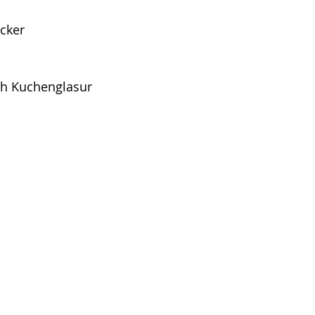
ucker
lch Kuchenglasur