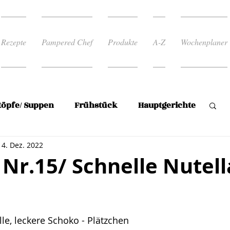
Rezepte
Pampered Chef
Produkte
A-Z
Wochenplaner
töpfe/ Suppen
Frühstück
Hauptgerichte
14. Dez. 2022
Reis
Rezepte zum abnehmen
Nr.15/ Schnelle Nutell
 Rezepte
Süßspeise/Mehlspeisen
rnen bewertet.
le, leckere Schoko - Plätzchen
en
Plätzchen
Wochenplan