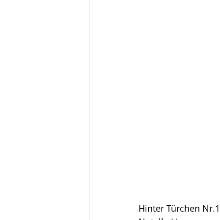
Wochenplan 2024
Back
Vegan und Vegetarisch
Adventskalender 2024
D
Essensplan 2025
Vegan
Beilage
Adventskalende
Hinter Türchen Nr.1