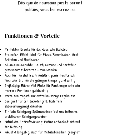
Dès que de nouveaux posts seront
publiés, vous les verrez ici.
​Funktionen & Vorteile
Perfekter Ersatz für das klassische Backblech
Steinofen-Effekt: Ideal für Pizza, Flammkuchen, Brot,
Brötchen und Blechkuchen
All-in-One-Gerichte: Fleisch, Gemüse und Kartoffeln
gemeinsam zubereiten – ohne Wenden
Auch für Herzhaftes: Frikadellen, paniertes Fleisch,
Fisch oder Bratwürste gelingen knusprig und saftig
Großzügige Fläche: Viel Platz für Familiengerichte oder
mehrere Portionen gleichzeitig
Vorheizen möglich: Für extra knusprige Ergebnisse
Geeignet für den Backofengrill: Noch mehr
Zubereitungsmöglichkeiten
Einfache Reinigung: Spülmaschinenfest und inklusive
praktischem Reinigungsschaber
Natürliche Antihaftwirkung: Patina entwickelt sich mit
der Nutzung
Robust & langlebig: Auch für Metallutensilien geeignet