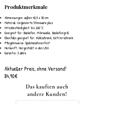
Produktmerkmale
Abmessungen: außen 40,5 x 30 cm
Material: Unglasierte Stoneware plus
Hitzebeständigkeit: bis 260 °C
Geeignet für: Backofen, Mikrowelle, Backofengrill
Ebenfalls geeignet für: Kühlschrank, Gefrierschrank
Pflegehinweise: Spülmaschinenfest
Herkunft: Hergestellt in den USA
Garantie: 3 Jahre
Aktueller Preis, ohne Versand!
84,90€
Das kauften auch
andere Kunden!