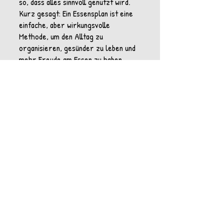
so, dass alles sinnvoll genutzt wird.
Kurz gesagt: Ein Essensplan ist eine
einfache, aber wirkungsvolle
Methode, um den Alltag zu
organisieren, gesünder zu leben und
mehr Freude am Essen zu haben.
Probier’s doch mal aus – dein
zukünftiges Ich wird es dir danken!
Aucun post publié
dans cette langue
actuellement
Dès que de nouveaux posts
seront publiés, vous les