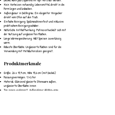
Deckel kann platzsparend im Topf verstaut werden.
Kein Vorheizen notwendig: Lebensmittel direkt in die
Form legen und losbacken.
Außenglasur in Delfingrau: Ein eleganter Hingucker
direkt vom Ofen auf den Tisch.
Einfache Reinigung: Spülmaschinenfest und inklusive
praktischem Reinigungsschaber.
Natürliche Antihaftwirkung: Patina entwickelt sich mit
der Nutzung auf unglasierten Flächen.
Lange Wärmespeicherung: Hält Speisen zuverlässig
warm.
Robuste Oberfläche: Unglasierte Flächen sind für die
Verwendung mit Metallutensilien geeignet.
Produktmerkmale
Größe: 26 x 15,9 cm, Höhe 15,6 cm (mit Deckel)
Fassungsvermögen: 1,4 Liter
Material: Glänzend glasierte Stoneware außen,
unglasierte Oberfläche innen
Ton innen unglasiert, Außenglasur delphin-grau
Hitzebeständigkeit: bis 260 °C
Geeignet für: Backofen, Mikrowelle
Ebenfalls geeignet für: Kühlschrank, Gefrierschrank
Pflegehinweise: Spülmaschinenfest
Material Stoneware, 100 % weißer Ton