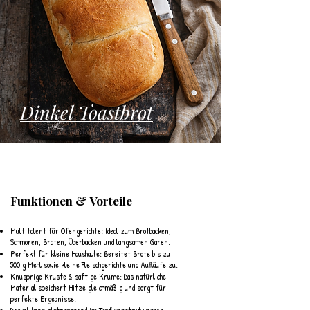
Dinkel Toastbrot
​Funktionen & Vorteile
Multitalent für Ofengerichte: Ideal zum Brotbacken,
Schmoren, Braten, Überbacken und langsamen Garen.
Perfekt für kleine Haushalte: Bereitet Brote bis zu
500 g Mehl sowie kleine Fleischgerichte und Aufläufe zu.
Knusprige Kruste & saftige Krume: Das natürliche
Material speichert Hitze gleichmäßig und sorgt für
perfekte Ergebnisse.