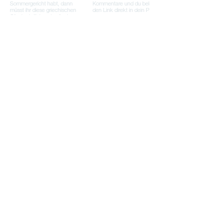
Mehr laden
Neben kreativen Rezeptideen
findest du hier auch ausgewählte
Küchenhelfer von Pampered
Chef®, die den Kochalltag
einfacher, schneller und praktischer
machen.