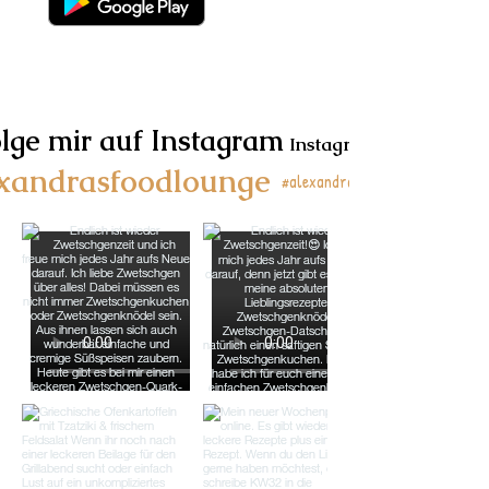
lge mir auf Instagram
Instagram!
xandrasfoodlounge
#alexandrasfoodlounge