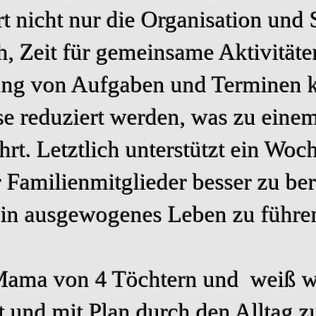
rt nicht nur die Organisation und 
ch, Zeit für gemeinsame Aktivität
lung von Aufgaben und Terminen 
se reduziert werden, was zu eine
rt. Letztlich unterstützt ein Woc
r Familienmitglieder besser zu be
ein ausgewogenes Leben zu führe
 Mama von 4 Töchtern und weiß wi
rt und mit Plan durch den Alltag