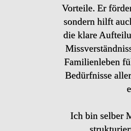
Vorteile. Er förde
sondern hilft au
die klare Auftei
Missverständnis
Familienleben füh
Bedürfnisse alle
Ich bin selber
strukturie