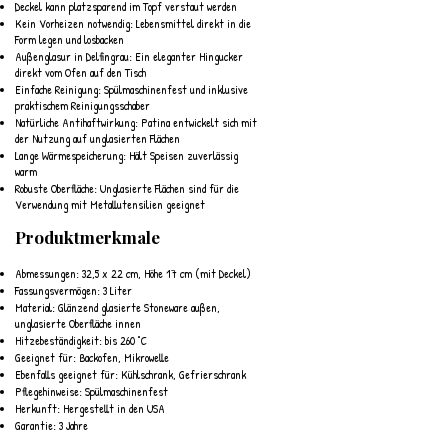
Deckel kann platzsparend im Topf verstaut werden
Kein Vorheizen notwendig: Lebensmittel direkt in die
Form legen und losbacken
Außenglasur in Delfingrau: Ein eleganter Hingucker
direkt vom Ofen auf den Tisch
Einfache Reinigung: Spülmaschinenfest und inklusive
praktischem Reinigungsschaber
Natürliche Antihaftwirkung: Patina entwickelt sich mit
der Nutzung auf unglasierten Flächen
Lange Wärmespeicherung: Hält Speisen zuverlässig
warm
Robuste Oberfläche: Unglasierte Flächen sind für die
Verwendung mit Metallutensilien geeignet
Produktmerkmale
Abmessungen: 32,5 x 22 cm, Höhe 17 cm (mit Deckel)
Fassungsvermögen: 3 Liter
Material: Glänzend glasierte Stoneware außen,
unglasierte Oberfläche innen
Hitzebeständigkeit: bis 260 °C
Geeignet für: Backofen, Mikrowelle
Ebenfalls geeignet für: Kühlschrank, Gefrierschrank
Pflegehinweise: Spülmaschinenfest
Herkunft: Hergestellt in den USA
Garantie: 3 Jahre