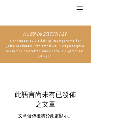
Hauptgerichte!
Hier findest du vielfältige Hauptgerichte für
jeden Geschmack, von schnellen Alltagsrezepten
bis hin zu herzhaften Klassikern, die garantiert
gelingen!
此語言尚未有已發佈
之文章
文章發佈後將於此處顯示。