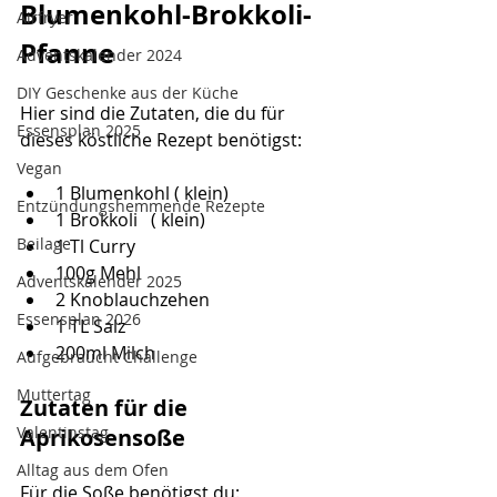
Blumenkohl-Brokkoli-
Airfryer
Pfanne
Adventskalender 2024
DIY Geschenke aus der Küche
Hier sind die Zutaten, die du für 
Essensplan 2025
dieses köstliche Rezept benötigst:
Vegan
1 Blumenkohl ( klein)
Entzündungshemmende Rezepte
1 Brokkoli   ( klein)
Beilage
1 Tl Curry
100g Mehl
Adventskalender 2025
2 Knoblauchzehen
Essensplan 2026
1 TL Salz
200ml Milch
Aufgebraucht Challenge
Muttertag
Zutaten für die 
Valentinstag
Aprikosensoße
Alltag aus dem Ofen
Für die Soße benötigst du: