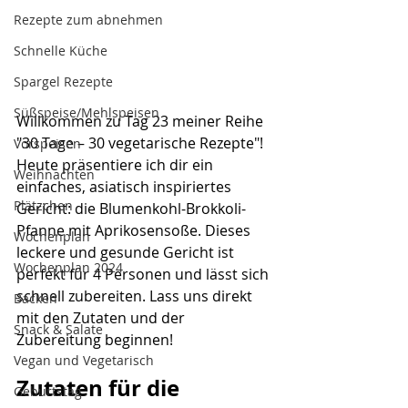
Rezepte zum abnehmen
Schnelle Küche
Spargel Rezepte
Süßspeise/Mehlspeisen
Willkommen zu Tag 23 meiner Reihe 
"30 Tage – 30 vegetarische Rezepte"! 
Vorspeisen
Heute präsentiere ich dir ein 
Weihnachten
einfaches, asiatisch inspiriertes 
Plätzchen
Gericht: die Blumenkohl-Brokkoli-
Pfanne mit Aprikosensoße. Dieses 
Wochenplan
leckere und gesunde Gericht ist 
Wochenplan 2024
perfekt für 4 Personen und lässt sich 
schnell zubereiten. Lass uns direkt 
Backen
mit den Zutaten und der 
Snack & Salate
Zubereitung beginnen!
Vegan und Vegetarisch
Zutaten für die 
Geburtstag