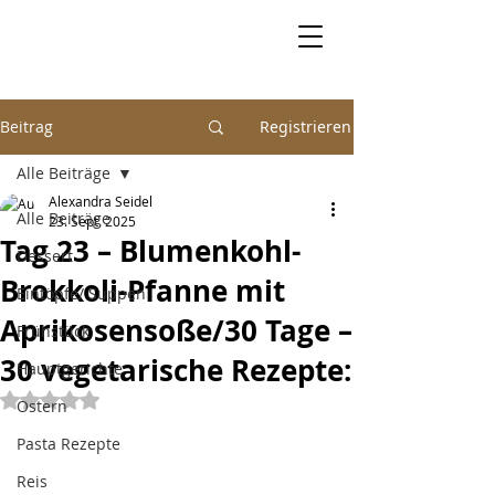
Beitrag
Registrieren
Alle Beiträge
Alexandra Seidel
Alle Beiträge
23. Sept. 2025
Tag 23 – Blumenkohl-
Dessert
Brokkoli-Pfanne mit
Eintöpfe/ Suppen
Aprikosensoße/30 Tage –
Frühstück
30 vegetarische Rezepte:
Hauptgerichte
Mit NaN von 5 Sternen bewertet.
Ostern
Pasta Rezepte
Reis