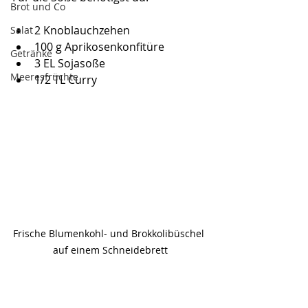
Brot und Co
2 Knoblauchzehen
Salat
100 g Aprikosenkonfitüre
Getränke
3 EL Sojasoße
Meeresfrüchte
1/2 TL Curry
Frische Blumenkohl- und Brokkolibüschel 
auf einem Schneidebrett