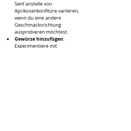
Senf anstelle von 
Aprikosenkonfitüre variieren, 
wenn du eine andere 
Geschmacksrichtung 
ausprobieren möchtest. 
Gewürze hinzufügen
: 
Experimentiere mit 
verschiedenen Gewürzen wie 
Chili oder Ingwer, um dem 
Gericht mehr Schärfe zu 
verleihen.
Protein hinzufügen
: Füge Tofu 
oder Tempeh hinzu, um das 
Gericht proteinreicher zu 
machen. Diese veganen 
Proteinquellen passen perfekt 
zum asiatischen Stil des Gerichts.