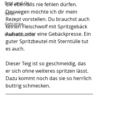
Brot und Co
die ebenfalls nie fehlen dürfen. 
Deswegen möchte ich dir mein 
Salat
Rezept vorstellen. Du brauchst auch 
Getränke
keinen Fleischwolf mit Spritzgebäck 
Aufsatz, oder eine Gebäckpresse. Ein 
Meeresfrüchte
guter Spritzbeutel mit Sterntülle tut 
es auch.
Dieser Teig ist so geschmeidig, das 
er sich ohne weiteres spritzen lässt.
Dazu kommt noch das sie so herrlich 
buttrig schmecken.