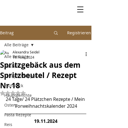
Beitrag
Registrieren
Alle Beiträge
Alexandra Seidel
Alle Beiträge
19. Nov. 2024
Spritzgebäck aus dem
Dessert
Spritzbeutel / Rezept
Eintöpfe/ Suppen
Nr.18
Frühstück
Mit NaN von 5 Sternen bewertet.
Hauptgerichte
24 Tage/ 24 Plätzchen Rezepte / Mein 
Ostern
Vorweihnachtskalender 2024
Pasta Rezepte
19.11.2024
Reis