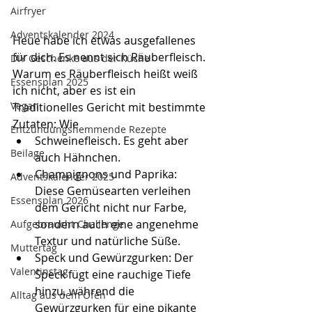
Airfryer
Adventskalender 2024
Heue habe ich etwas ausgefallenes 
für dich. Es nennt sich Räuberfleisch.
DIY Geschenke aus der Küche
Warum es Räuberfleisch heißt weiß 
Essensplan 2025
ich nicht, aber es ist ein 
Vegan
Traditionelles Gericht mit bestimmte 
Zutaten: Wie 
Entzündungshemmende Rezepte
Schweinefleisch. Es geht aber 
Beilage
auch Hähnchen.
Champignons und Paprika: 
Adventskalender 2025
Diese Gemüsearten verleihen 
Essensplan 2026
dem Gericht nicht nur Farbe, 
sondern auch eine angenehme 
Aufgebraucht Challenge
Textur und natürliche Süße.
Muttertag
Speck und Gewürzgurken: Der 
Valentinstag
Speck fügt eine rauchige Tiefe 
hinzu, während die 
Alltag aus dem Ofen
Gewürzgurken für eine pikante 