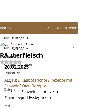
Beitrag
Registrieren
Alle Beiträge
Alexandra Seidel
Alle Beiträge
20. Feb. 2025
Räuberfleisch
Dessert
Mit NaN von 5 Sternen bewertet.
Eintöpfe/ Suppen
20.02.2025
Frühstück
Auflauf
 /
 Hauptgerichte
 / 
Rezepte mit 
Hauptgerichte
Schwein
/
 Ofen Rezepte
Ostern
Leckeres Schweineschnitzel mit 
Gemüse und Essiggurken
Pasta Rezepte
Reis