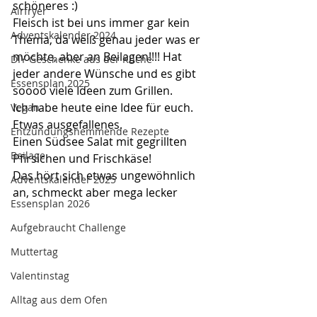
schöneres :)
Airfryer
Fleisch ist bei uns immer gar kein 
Adventskalender 2024
Thema, da weiß genau jeder was er 
möchte, aber an Beilagen!!!! Hat 
DIY Geschenke aus der Küche
jeder andere Wünsche und es gibt 
Essensplan 2025
soooo viele Ideen zum Grillen.
Ich habe heute eine Idee für euch. 
Vegan
Etwas ausgefallenes.
Entzündungshemmende Rezepte
Einen Südsee Salat mit gegrillten 
Beilage
Pfirsichen und Frischkäse!
Das hört sich etwas ungewöhnlich 
Adventskalender 2025
an, schmeckt aber mega lecker
Essensplan 2026
Aufgebraucht Challenge
Muttertag
Valentinstag
Alltag aus dem Ofen