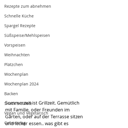
Rezepte zum abnehmen
Schnelle Küche
Spargel Rezepte
Süßspeise/Mehlspeisen
Vorspeisen
Weihnachten
Plätzchen
Wochenplan
Wochenplan 2024
Backen
Sommerzeit ist Grillzeit. Gemütlich 
Snack & Salate
mit Familie, oder Freunden im 
Vegan und Vegetarisch
Garten, oder auf der Terrasse sitzen 
Geburtstag
und lecker essen.. was gibt es 