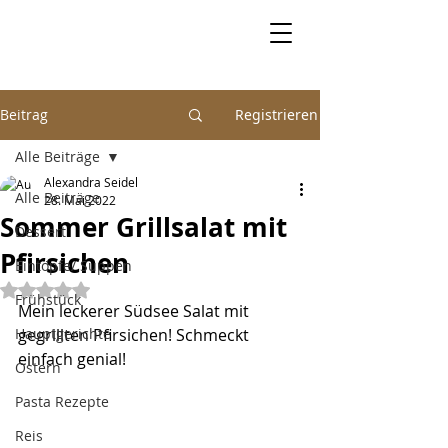
Beitrag
Registrieren
Alle Beiträge
Alexandra Seidel
Alle Beiträge
28. Mai 2022
Sommer Grillsalat mit
Dessert
Pfirsichen
Eintöpfe/ Suppen
Mit NaN von 5 Sternen bewertet.
Frühstück
Mein leckerer Südsee Salat mit 
Hauptgerichte
gegrillten Pfirsichen! Schmeckt 
einfach genial!
Ostern
Pasta Rezepte
Reis