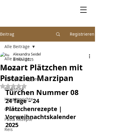
Beitrag
Registrieren
Alle Beiträge
Alexandra Seidel
Alle Beiträge
8. Nov. 2025
Mozart Plätzchen mit
Dessert
Pistazien Marzipan
Eintöpfe/ Suppen
Mit NaN von 5 Sternen bewertet.
Frühstück
Türchen Nummer 08
Hauptgerichte
24 Tage – 24 
Plätzchenrezepte | 
Ostern
Vorweihnachtskalender 
Pasta Rezepte
2025
Reis