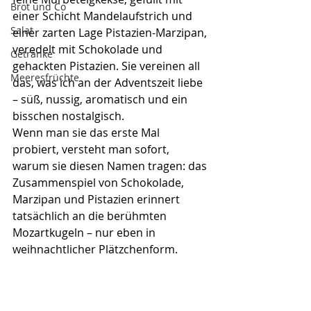
Brot und Co
einer Schicht Mandelaufstrich und 
Salat
einer zarten Lage Pistazien-Marzipan, 
veredelt mit Schokolade und 
Getränke
gehackten Pistazien. Sie vereinen all 
Meeresfrüchte
das, was ich an der Adventszeit liebe 
– süß, nussig, aromatisch und ein 
bisschen nostalgisch.
Wenn man sie das erste Mal 
probiert, versteht man sofort, 
warum sie diesen Namen tragen: das 
Zusammenspiel von Schokolade, 
Marzipan und Pistazien erinnert 
tatsächlich an die berühmten 
Mozartkugeln – nur eben in 
weihnachtlicher Plätzchenform.