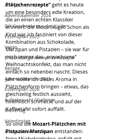
Plätzchenrezepte“
 geht es heute 
Airfryer
um eine besonders edle Kreation, 
Adventskalender 2024
die an einen echten Klassiker 
DIY Geschenke aus der Küche
erinnert: die Mozartkugel. Schon als 
Kind war ich fasziniert von dieser 
Essensplan 2025
Kombination aus Schokolade, 
Vegan
Marzipan und Pistazien – sie war für 
mich immer das „erwachsene“ 
Entzündungshemmende Rezepte
Weihnachtskonfekt, das man nicht 
Beilage
einfach so nebenbei nascht. Dieses 
Jahr wollte ich dieses Aroma in 
Adventskalender 2025
Plätzchenform bringen – etwas, das 
Essensplan 2026
gleichzeitig festlich aussieht, 
Aufgebraucht Challenge
himmlisch schmeckt und auf der 
Kaffeetafel sofort auffällt.
Muttertag
Valentinstag
So sind die 
Mozart-Plätzchen mit 
Pistazien-Marzipan
 entstanden: 
Alltag aus dem Ofen
feine Mürbeteigkekse, gefüllt mit 