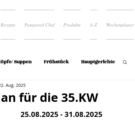
Rezepte
Pampered Chef
Produkte
A-Z
Wochenplaner
töpfe/ Suppen
Frühstück
Hauptgerichte
22. Aug. 2025
Reis
Rezepte zum abnehmen
an für die 35.KW
rnen bewertet.
 Rezepte
Süßspeise/Mehlspeisen
25.08.2025 - 31.08.2025
en
Plätzchen
Wochenplan