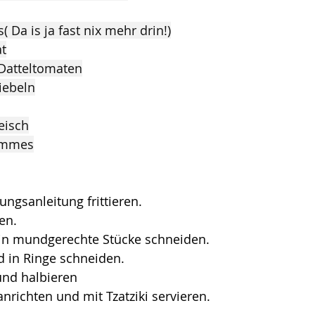
 Da is ja fast nix mehr drin!)
at
 Datteltomaten
wiebeln
leisch
Pommes
gsanleitung frittieren.
en.
in mundgerechte Stücke schneiden.
d in Ringe schneiden.
nd halbieren
anrichten und mit Tzatziki servieren.