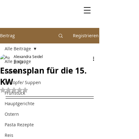
Beitrag
Registrieren
Alle Beiträge
Alexandra Seidel
Alle Beiträge
2. Apr.
Essensplan für die 15.
Dessert
KW
Eintöpfe/ Suppen
Mit NaN von 5 Sternen bewertet.
Frühstück
Hauptgerichte
Ostern
Pasta Rezepte
Reis