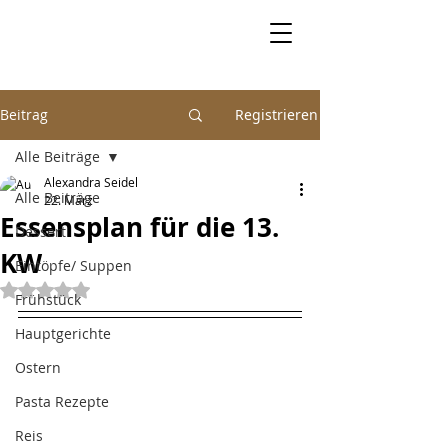
Beitrag
Registrieren
Alle Beiträge
Alexandra Seidel
Alle Beiträge
22. März
Essensplan für die 13.
Dessert
KW
Eintöpfe/ Suppen
Mit NaN von 5 Sternen bewertet.
Frühstück
Hauptgerichte
Ostern
Pasta Rezepte
Reis